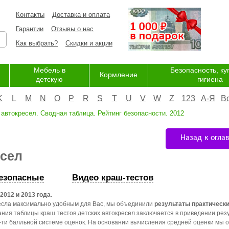
Контакты
Доставка и оплата
Гарантии
Отзывы о нас
Как выбрать?
Скидки и акции
Мебель в
Безопасность, ку
Кормление
детскую
гигиена
K
L
M
N
O
P
R
S
T
U
V
W
Z
123
А-Я
В
автокресел. Сводная таблица. Рейтинг безопасности. 2012
Назад к огла
есел
езопасные
Видео краш-тестов
2012 и 2013 года
.
ресла максимально удобным для Вас, мы объединили
результаты практически
ания таблицы краш тестов детских автокресел заключается в приведении рез
5-ти балльной системе оценок. На основании вычисления средней оценки мы