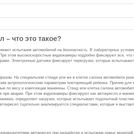
 – что это такое?
понимают испытания автомобилей на безопасность. В лабораторных услови
 При этом высокоскоростные видеокамеры подробно фиксируют все, что
рами. Электронные датчики фиксируют перегрузки, которые испытываю
разом. На специальном стенде или же в клетке салона автомобиля раз
своим антропологическим параметрам повторяющий ребенка. Причем для 
ные по весу и комплекции манекены. Стенд или клетка салона автомоби
е при аварии. При этом видеокамеры фиксируют как автокресло и манек
манекен, определяют нагрузки, которые испытывает подопытный пласти
автокресел тщательно анализируются специалистами, которые и выстав
производителями автокресел при разработке и испытании новых моделей