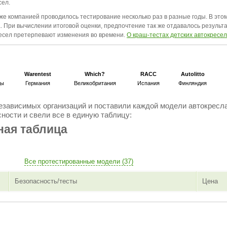
сел.
же компанией проводилось тестирование несколько раз в разные годы. В этом
. При вычислении итоговой оценки, предпочтение так же отдавалось результ
кресел претерпевают изменения во времени.
О краш-тестах детских автокресел
Warentest
Which?
RACC
Autolitto
ды
Германия
Великобритания
Испания
Финляндия
езависимых организаций и поставили каждой модели автокресл
ности и свели все в единую таблицу:
ная таблица
Все протестированные модели (37)
Безопасность/тесты
Цена