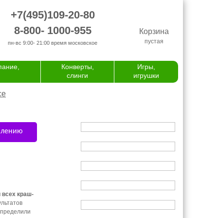
+7(495)109-20-80
8-800- 1000-955
Корзина
пустая
пн-вс 9:00- 21:00
время московское
пание,
Конверты,
Игры,
слинги
игрушки
се
влению
 всех краш-
ультатов
 определили