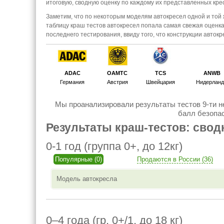
итоговую, сводную оценку по каждому их представленных кре
Заметим, что по некоторым моделям автокресел одной и той 
таблицу краш тестов автокресел попала самая свежая оценка
последнего тестирования, ввиду того, что конструкции авто
ADAC
OAMTC
TCS
ANWB
Германия
Австрия
Швейцария
Нидерлан
Мы проанализировали результаты тестов 9-ти н
балл безопас
Результаты краш-тестов: свод
0-1 год (группа 0+, до 12кг)
Популярные (0)
Продаются в России (36)
Модель автокресла
0–4 года (гр. 0+/1, до 18 кг)