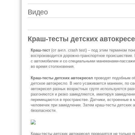
Видео
Краш-тесты детских автокресел
Краш-тест
(от англ. crash test) – под этим термином 
воспроизводится дорожно-транспортное происшествие.
с автомобилем и со специальными манекенами-пассажи
во время столкновения.
Краш-тесты детских автокресел
проводят подобным об
детское автокресло. В него усаживается манекен, по 
автокресел разных возрастных групп используются раз
разгоняются и резко замедляются, имитируя замедлени
перемещаются в пространстве. Датчики, встроенные в 
человечек при замедлении. Затем краш-тесты детских 
безопасности.
Краш-тесты детских автокресел проводятся не только 