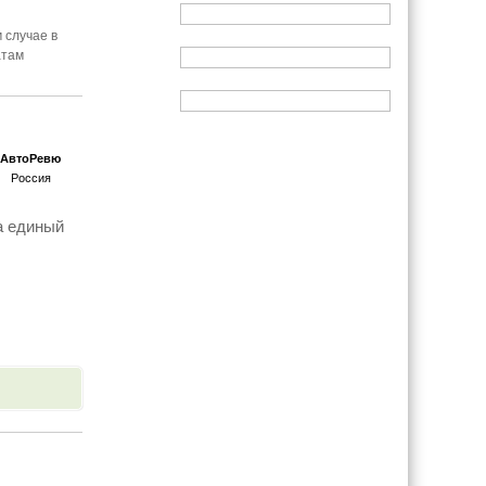
 случае в
атам
АвтоРевю
Россия
а единый