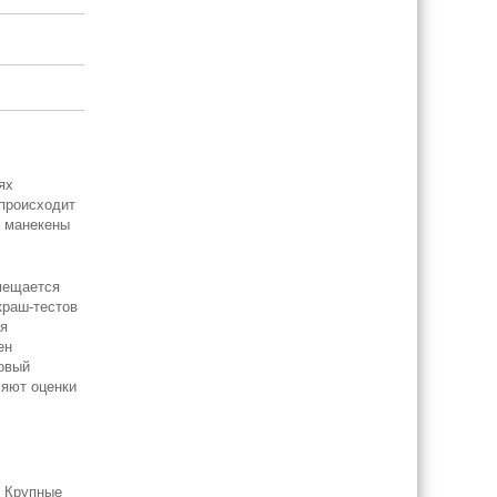
ях
 происходит
т манекены
мещается
краш-тестов
ля
ен
ковый
ляют оценки
. Крупные