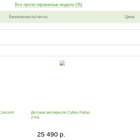
Все протестированные модели (35)
Безопасность/тесты
Цена
Concord
Детское автокресло Cybex Pallas
2-Fix
25 490 р.