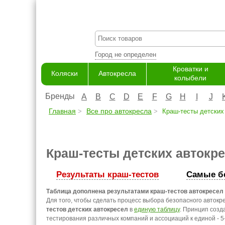
Город не определен
Кроватки и
Коляски
Автокресла
колыбели
Бренды
A
B
C
D
E
F
G
H
I
J
Главная
Все про автокресла
Краш-тесты детских 
Краш-тесты детских автокр
Результаты краш-тестов
Самые б
Таблица дополнена результатами краш-тестов автокресел 
Для того, чтобы сделать процесс выбора безопасного авток
тестов детских автокресел
в
единую таблицу
. Принцип созд
тестирования различных компаний и ассоциаций к единой - 