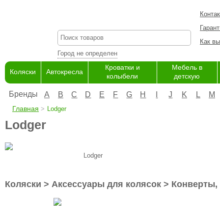
Конта
Гарант
Как вы
Город не определен
Кроватки и
Мебель в
Коляски
Автокресла
колыбели
детскую
Бренды
A
B
C
D
E
F
G
H
I
J
K
L
M
Главная
Lodger
Lodger
Lodger
Коляски > Аксессуары для колясок > Конверты