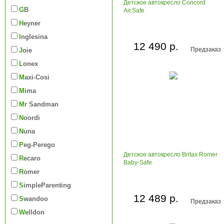
Детское автокресло Concord
GB
Air.Safe
Heyner
Inglesina
12 490 р.
Предзаказ
Joie
Lonex
Maxi-Cosi
Mima
Mr Sandman
Noordi
Nuna
Peg-Perego
Детское автокресло Britax Romer
Recaro
Baby-Safe
Romer
SimpleParenting
12 489 р.
Swandoo
Предзаказ
Welldon