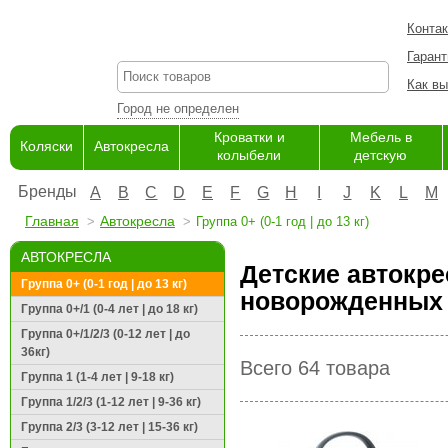
Конта
Гарант
Как вы
Город не определен
Кроватки и
Мебель в
Коляски
Автокресла
колыбели
детскую
Бренды
A
B
C
D
E
F
G
H
I
J
K
L
M
Главная
Автокресла
Группа 0+ (0-1 год | до 13 кг)
АВТОКРЕСЛА
Детские автокрес
Группа 0+ (0-1 год | до 13 кг)
новорожденных 
Группа 0+/1 (0-4 лет | до 18 кг)
Группа 0+/1/2/3 (0-12 лет | до
36кг)
Всего 64 товара
Группа 1 (1-4 лет | 9-18 кг)
Группа 1/2/3 (1-12 лет | 9-36 кг)
Группа 2/3 (3-12 лет | 15-36 кг)