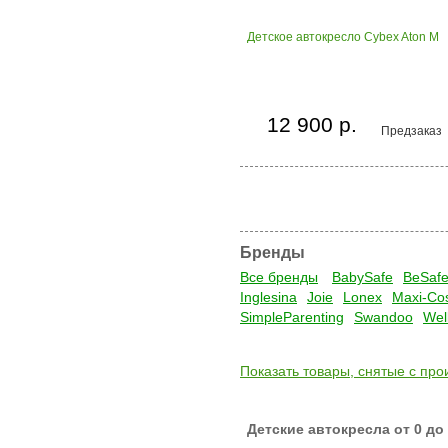
Детское автокресло Cybex Aton M
12 900 р.
Предзаказ
Бренды
Все бренды
BabySafe
BeSaf
Inglesina
Joie
Lonex
Maxi-Cos
SimpleParenting
Swandoo
Wel
Показать товары, снятые с про
Детские автокресла от 0 до