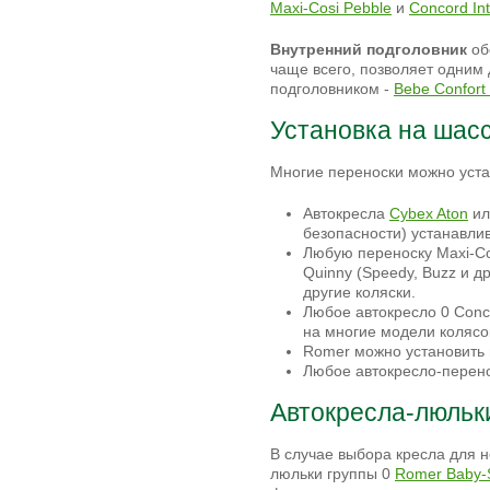
Maxi-Cosi Pebble
и
Concord In
Внутренний подголовник
об
чаще всего, позволяет одним
подголовником -
Bebe Confort 
Установка на шас
Многие переноски можно уста
Автокресла
Cybex Aton
и
безопасности) устанавли
Любую переноску Maxi-Cos
Quinny (Speedy, Buzz и 
другие коляски.
Любое автокресло 0 Conc
на многие модели колясо
Romer можно установить н
Любое автокресло-перено
Автокресла-люльк
В случае выбора кресла для 
люльки группы 0
Romer Baby-S