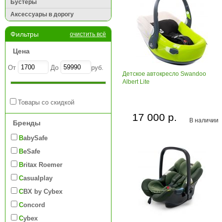
Бустеры
Аксессуары в дорогу
Фильтры
очистить всё
Цена
От
До
руб.
Детское автокресло Swandoo
Albert Lite
Товары со скидкой
17 000 р.
В наличии
Бренды
BabySafe
BeSafe
Britax Roemer
Casualplay
CBX by Cybex
Concord
Cybex