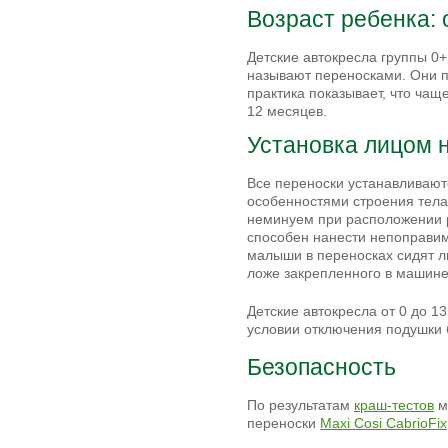
Возраст ребенка: о
Детские автокресла группы 0
называют переносками. Они пр
практика показывает, что чаще
12 месяцев.
Установка лицом 
Все переноски устанавливаю
особенностями строения тела
неминуем при расположении р
способен нанести непоправи
малыши в переносках сидят л
ложе закрепленного в машине 
Детские автокресла от 0 до 1
условии отключения подушки 
Безопасность
По результатам
краш-тестов
м
переноски
Maxi Cosi CabrioFix