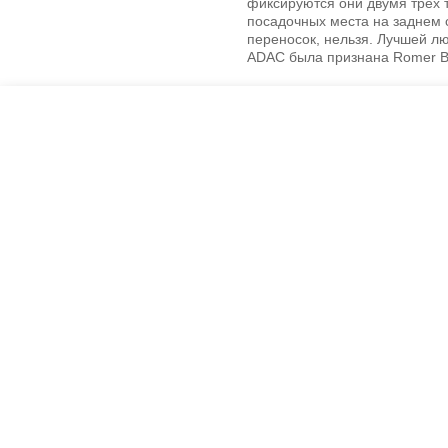
фиксируются они двумя трех
посадочных места на заднем с
переносок, нельзя. Лучшей л
ADAC была признана Romer Ba
Креслашоп
Как выбрать?
Ка
Контакты
Все про автокресла
Кол
Доставка и оплата
Форум
Авт
Гарантии
Блог
Кро
Отзывы о нас
Меб
Кор
8(495)109-20-80
Без
8(800)1000-955
Кон
Москва, Новохорошёвский пр-д, 18
Игр