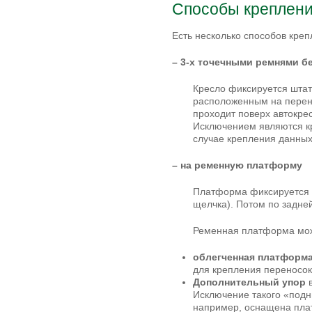
Способы креплен
Есть несколько способов креп
–
3-х точечными ремнями б
Кресло фиксируется шта
расположенным на перен
проходит поверх автокрес
Исключением являются 
случае крепления данных
–
на ременную платформу
Платформа фиксируется п
щелчка). Потом по задней
Ременная платформа мож
облегченная платформ
для крепления переносо
Дополнительный упор
в
Исключение такого «подн
например, оснащена пл