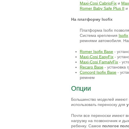
Maxi-Cosi CabrioFix
и
Max
Romer Baby Safe Plus II
и
На платформу
Isofix
Платформа Isofix позволя
Система крепления
Isofix
ремнями автомобиля. На
Romer Isofix Base
- устан
Maxi-Cosi EasyFix
- устан
Maxi-Cosi FamalyFix
- уст
Recaro Base
- установка г
Concord Isofix Base
- уста
ремнем
Опции
Большинство моделей имеют
использовать переноску для
у
Почти все переноски имеют 
нагрузку на позвоночник и д
ребенку. Самое
пологое пол