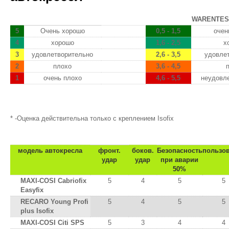
WARENTES
5
Очень хорошо
0,5 - 1,5
очен
4
хорошо
1,6 - 2,5
х
3
удовлетворительно
2,6 - 3,5
удовле
2
плохо
3,6 - 4,5
1
очень плохо
4,6 - 5,5
неудовл
* -Оценка действительна только с креплением Isofix
от13 кг :: группа 0+ :: примерно до
модель автокресла
фронт.
боков.
Безопасность
пользо
удар
удар
при аварии
50%
MAXI-COSI Cabriofix
5
4
5
5
Easyfix
RECARO Young Profi
5
4
5
5
plus Isofix
MAXI-COSI Citi SPS
5
3
4
4