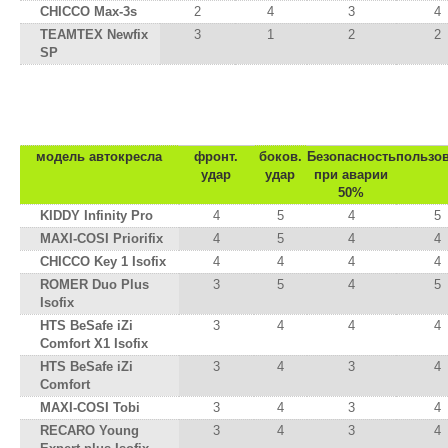
CHICCO Max-3s
2
4
3
4
TEAMTEX Newfix
3
1
2
2
SP
от 9 до 18 кг :: группа 1 :: примерно о
модель автокресла
фронт.
боков.
Безопасность
пользо
удар
удар
при аварии
50%
KIDDY Infinity Pro
4
5
4
5
MAXI-COSI Priorifix
4
5
4
4
CHICCO Key 1 Isofix
4
4
4
4
ROMER Duo Plus
3
5
4
5
Isofix
HTS BeSafe iZi
3
4
4
4
Comfort X1 Isofix
HTS BeSafe iZi
3
4
3
4
Comfort
MAXI-COSI Tobi
3
4
3
4
RECARO Young
3
4
3
4