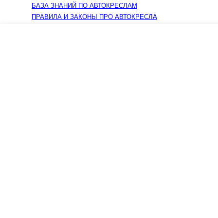
БАЗА ЗНАНИЙ ПО АВТОКРЕСЛАМ
ПРАВИЛА И ЗАКОНЫ ПРО АВТОКРЕСЛА
Креслашоп
Как выбрать?
Ка
Контакты
Все про автокресла
Кол
Доставка и оплата
Форум
Авт
Гарантии
Блог
Кро
Отзывы о нас
Меб
Кор
8(495)109-20-80
Без
8(800)1000-955
Кон
Москва, Новохорошёвский пр-д, 18
Игр