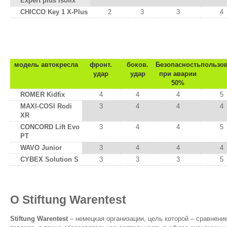
Expert plus Isofix
CHICCO Key 1 X-Plus
2
3
3
4
от 15 до 36 кг :: группа 2 / 3 :: примерно
модель автокресла
фронт.
боков.
Безопасность
пользо
удар
удар
при аварии
50%
ROMER Kidfix
4
4
4
5
MAXI-COSI Rodi
3
4
4
4
XR
CONCORD Lift Evo
3
4
4
5
PT
WAVO Junior
3
4
4
4
CYBEX Solution S
3
3
3
5
О Stiftung Warentest
Stiftung Warentest
– немецкая организации, цель которой – сравнени