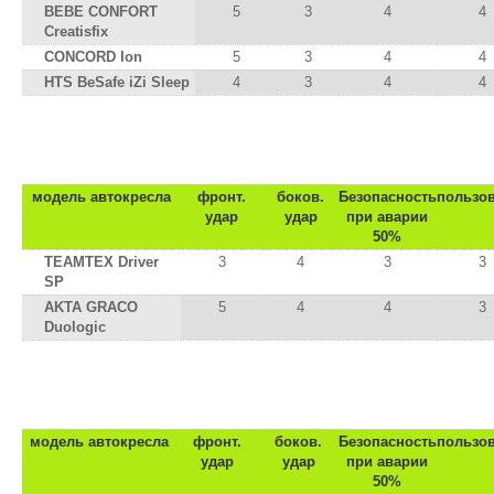
BEBE CONFORT
5
3
4
4
Creatisfix
CONCORD Ion
5
3
4
4
HTS BeSafe iZi Sleep
4
3
4
4
до 18 кг :: группа 0+/ 1 :: примерно
модель автокресла
фронт.
боков.
Безопасность
пользо
удар
удар
при аварии
50%
TEAMTEX Driver
3
4
3
3
SP
AKTA GRACO
5
4
4
3
Duologic
от 9 до 36 кг :: группа 1/ 2 / 3 :: примерн
модель автокресла
фронт.
боков.
Безопасность
пользо
удар
удар
при аварии
50%