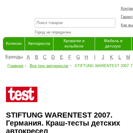
Конта
Гарант
Как вы
Город не определен
Кроватки и
Мебель в
Коляски
Автокресла
колыбели
детскую
Бренды
A
B
C
D
E
F
G
H
I
J
K
L
M
Главная
Все про автокресла
STIFTUNG WARENTEST 2007. Гер
STIFTUNG WARENTEST 2007.
Германия. Краш-тесты детских
автокресел