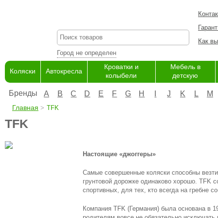
Конта
Гарант
Как вы
Город не определен
Кроватки и
Мебель в
Коляски
Автокресла
колыбели
детскую
Бренды
A
B
C
D
E
F
G
H
I
J
K
L
M
Главная
TFK
TFK
Настоящие «джоггеры»
Самые совершенные коляски способны везти 
грунтовой дорожке одинаково хорошо. TFK с
спортивных, для тех, кто всегда на гребне с
Компания TFK (Германия) была основана в 1
родителям вовсе не обязательно исключать 