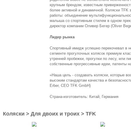
крупным брендом, известным приверженност
более активной и динамичной. Коляски TFK
работы: объединение мультифункциональнос
малыша со спортивным стилем в одном прек
директор компании Оливер Бегер (Oliver Be
Лидер рынка
Спортивный имидж успешно перекочевал в но
сегменте прогулочных колясок премиум клас
утренней пробежки, прогулки по лесу, или пи
собственные прогрессивные идеи, патенты на
«Наша цель - создавать коляски, которые во
высоким стандартам качества и безопасности
Erber, CEO TFK GmbH)
Страна-изготовитель: Китай, Германия
Коляски > Для двоих и троих > TFK