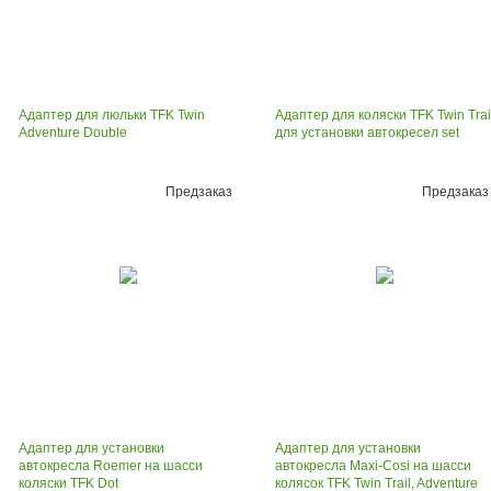
Адаптер для люльки TFK Twin
Адаптер для коляски TFK Twin Trai
Adventure Double
для установки автокресел set
Предзаказ
Предзаказ
Адаптер для установки
Адаптер для установки
автокресла Roemer на шасси
автокресла Maxi-Сosi на шасси
коляски TFK Dot
колясок TFK Twin Trail, Adventure