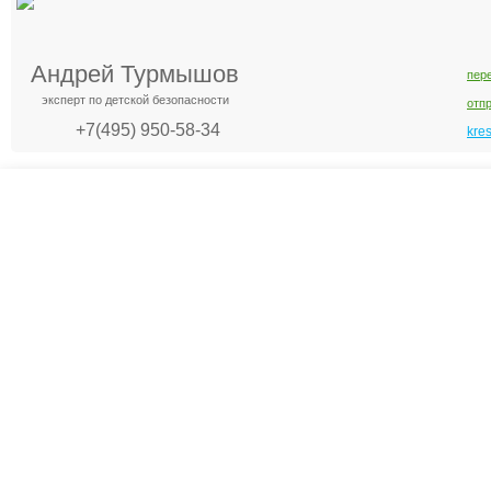
Андрей Турмышов
пер
эксперт по детской безопасности
отп
+7(495) 950-58-34
kre
Креслашоп
Как выбрать?
Ка
Контакты
Все про автокресла
Кол
Доставка и оплата
Форум
Авт
Гарантии
Блог
Кро
Отзывы о нас
Меб
Кор