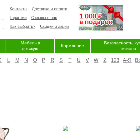
Контакты
Доставка и оплата
Гарантии
Отзывы о нас
Как выбрать?
Скидки и акции
Мебель в
Безопасность, ку
Кормление
детскую
гигиена
K
L
M
N
O
P
R
S
T
U
V
W
Z
123
А-Я
В