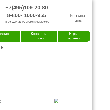
+7(495)109-20-80
8-800- 1000-955
Корзина
пустая
пн-вс 9:00- 21:00
время московское
пание,
Конверты,
Игры,
слинги
игрушки
се