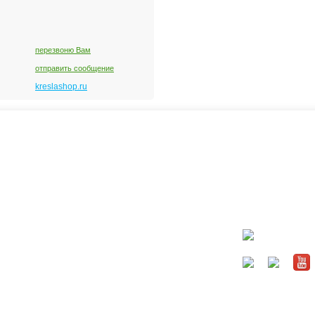
перезвоню Вам
отправить сообщение
kreslashop.ru
ть?
Каталог
окресла
Коляски
Автокресла
Кроватки и колыбели
Мебель в детскую
Кормление