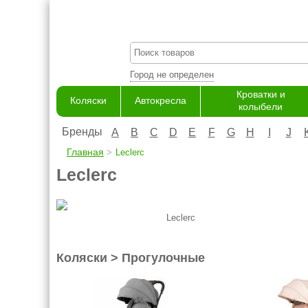
Город не определен
Кроватки и
Коляски
Автокресла
колыбели
Бренды
A
B
C
D
E
F
G
H
I
J
Главная
Leclerc
Leclerc
Leclerc
Коляски > Прогулочные