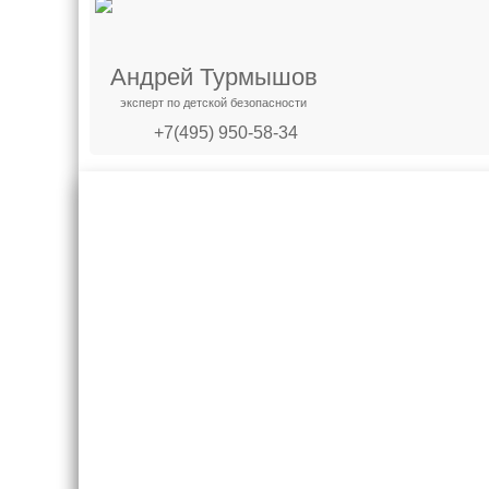
Андрей Турмышов
эксперт по детской безопасности
+7(495) 950-58-34
Креслашоп
Как выбра
Контакты
Все про авт
Доставка и оплата
Форум
Гарантии
Блог
Отзывы о нас