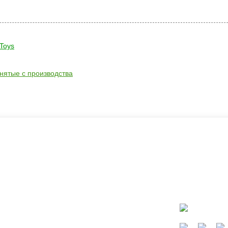
rToys
снятые с производства
ать?
Каталог
окресла
Коляски