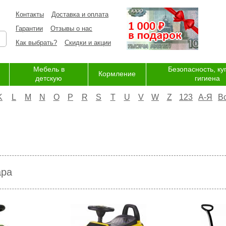
Контакты
Доставка и оплата
Гарантии
Отзывы о нас
Как выбрать?
Скидки и акции
Мебель в
Безопасность, ку
Кормление
детскую
гигиена
K
L
M
N
O
P
R
S
T
U
V
W
Z
123
А-Я
В
ара