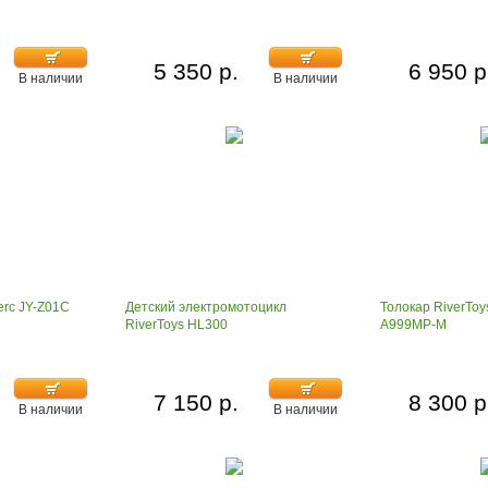
5 350 р.
6 950 р
В наличии
В наличии
erc JY-Z01C
Детский электромотоцикл
Толокар RiverTo
RiverToys HL300
A999MP-M
7 150 р.
8 300 р
В наличии
В наличии