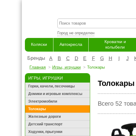
Город не определен
Кроватки и
Коляски
Автокресла
колыбели
Бренды
A
B
C
D
E
F
G
H
I
J
Главная
Игры, игрушки
Толокары
ИГРЫ, ИГРУШКИ
Толокары
Горки, качели, песочницы
Домики и игровые комплексы
Электромобили
Всего 52 тов
Толокары
Железные дороги
Детский транспорт
Ходунки, прыгунки