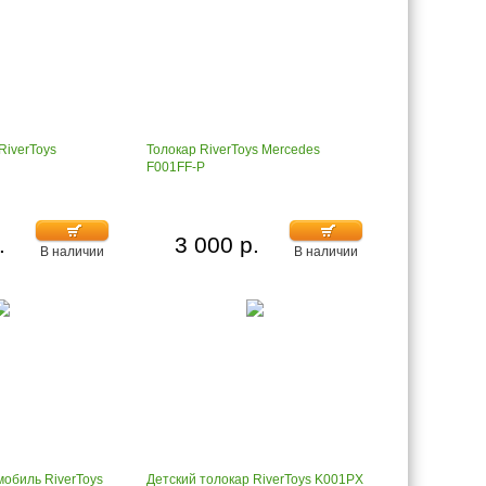
RiverToys
Толокар RiverToys Mercedes
F001FF-P
.
3 000 р.
В наличии
В наличии
мобиль RiverToys
Детский толокар RiverToys K001PX