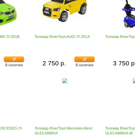
BMW JY-Z01B
Толокар RiverToys AUDI JY-Z01A
Толокар RiverToy
2 750 р.
3 750 р
В наличии
В наличии
MERCEDES JY-
Толокар RiverToys Mercedes-Benz
Толокар RiverTo
GL63 A888AA
GL63 A888AA-M