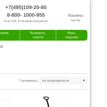
+7(495)109-20-80
8-800- 1000-955
Корзина
пустая
пн-вс 9:00- 21:00
время московское
пание,
Конверты,
Игры,
слинги
игрушки
се
по популярности
Сортировать: