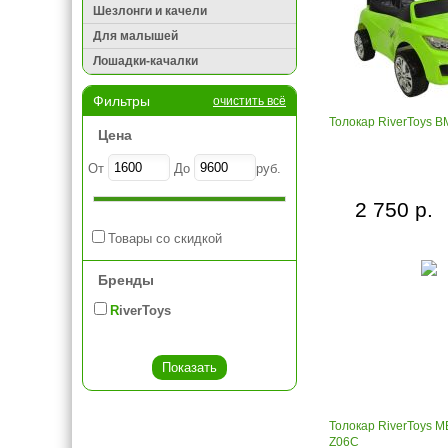
Шезлонги и качели
Для малышей
Лошадки-качалки
Фильтры
очистить всё
Толокар RiverToys 
Цена
От
До
руб.
2 750 р.
Товары со скидкой
Бренды
RiverToys
Толокар RiverToys 
Z06C