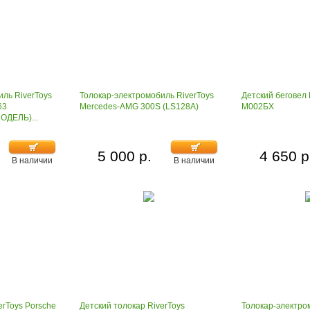
ль RiverToys
Толокар-электромобиль RiverToys
Детский беговел 
63
Mercedes-AMG 300S (LS128A)
М002БХ
ДЕЛЬ)...
5 000 р.
4 650 р
В наличии
В наличии
erToys Porsche
Детский толокар RiverToys
Толокар-электро