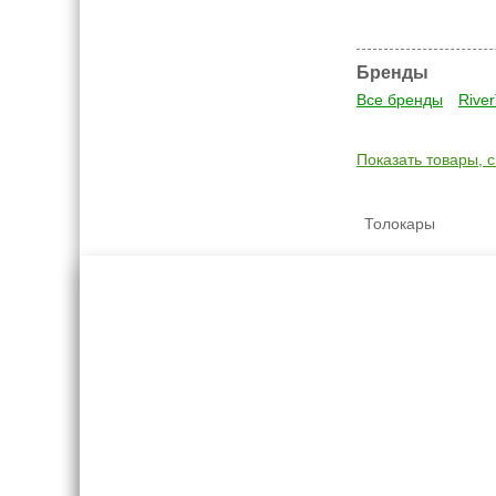
Бренды
Все бренды
Rive
Показать товары, 
Толокары
Креслашоп
Как выбр
Контакты
Все про авт