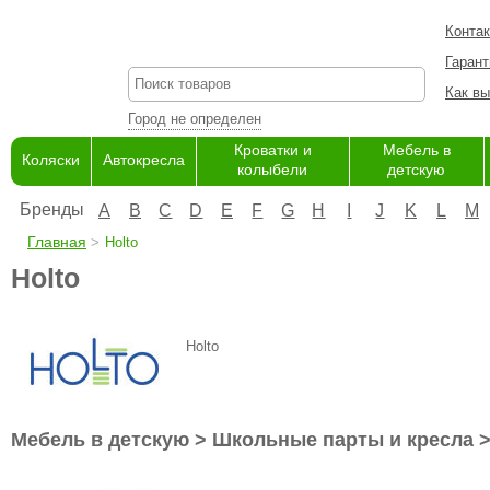
Конта
Гарант
Как вы
Город не определен
Кроватки и
Мебель в
Коляски
Автокресла
колыбели
детскую
Бренды
A
B
C
D
E
F
G
H
I
J
K
L
M
Главная
Holto
Holto
Holto
Мебель в детскую > Школьные парты и кресла >