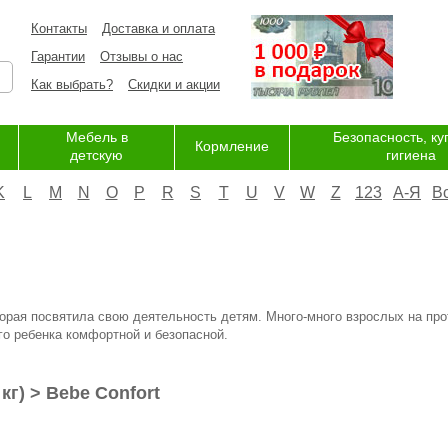
Контакты
Доставка и оплата
Гарантии
Отзывы о нас
Как выбрать?
Скидки и акции
Мебель в
Безопасность, ку
Кормление
детскую
гигиена
K
L
M
N
O
P
R
S
T
U
V
W
Z
123
А-Я
В
торая посвятила свою деятельность детям. Много-много взрослых на пр
го ребенка комфортной и безопасной.
 кг) > Bebe Confort