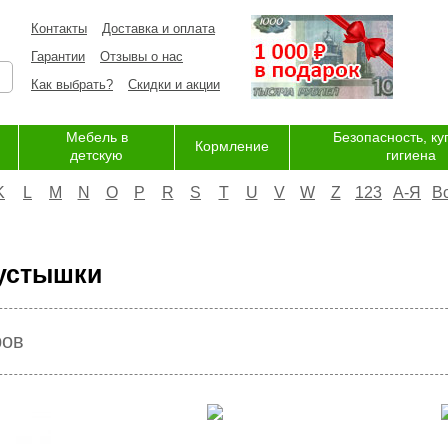
Контакты
Доставка и оплата
Гарантии
Отзывы о нас
Как выбрать?
Скидки и акции
Мебель в
Безопасность, ку
Кормление
детскую
гигиена
K
L
M
N
O
P
R
S
T
U
V
W
Z
123
А-Я
В
пустышки
ров