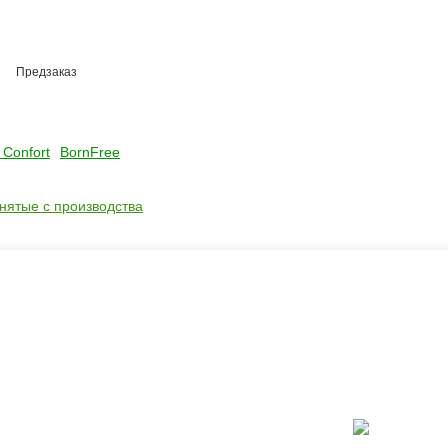
Предзаказ
 Confort
BornFree
снятые с производства
ать?
Каталог