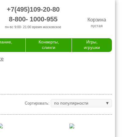
+7(495)109-20-80
8-800- 1000-955
Корзина
пустая
пн-вс 9:00- 21:00
время московское
пание,
Конверты,
Игры,
слинги
игрушки
се
по популярности
Сортировать: