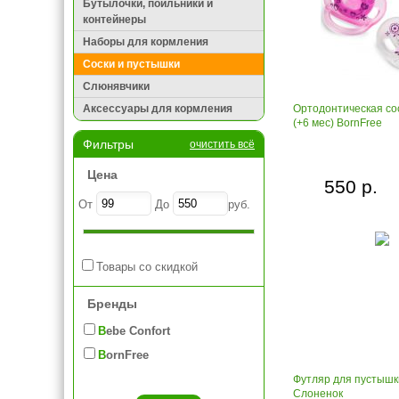
Бутылочки, поильники и
контейнеры
Наборы для кормления
Соски и пустышки
Слюнявчики
Аксессуары для кормления
Ортодонтическая со
(+6 мес) BornFree
Фильтры
очистить всё
Цена
550 р.
От
До
руб.
Товары со скидкой
Бренды
Bebe Confort
BornFree
Футляр для пустышки
Слоненок