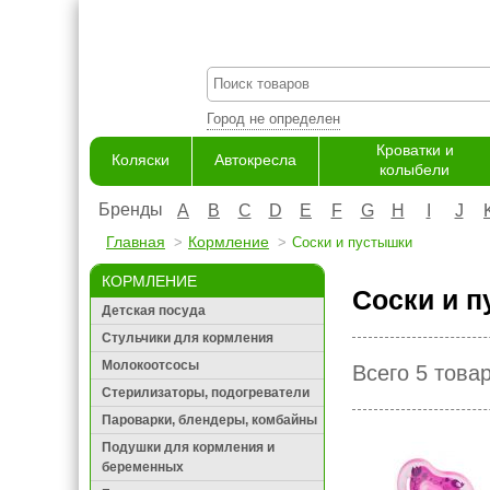
Город не определен
Кроватки и
Коляски
Автокресла
колыбели
Бренды
A
B
C
D
E
F
G
H
I
J
Главная
Кормление
Соски и пустышки
КОРМЛЕНИЕ
Соски и 
Детская посуда
Стульчики для кормления
Молокоотсосы
Всего 5 това
Стерилизаторы, подогреватели
Пароварки, блендеры, комбайны
Подушки для кормления и
беременных