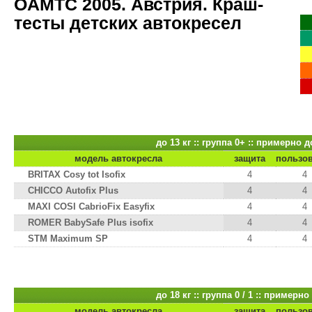
OAMTC 2005. Австрия. Краш-
тесты детских автокресел
до 13 кг :: группа 0+ :: примерно д
модель автокресла
защита
пользо
BRITAX Cosy tot Isofix
4
4
CHICCO Autofix Plus
4
4
MAXI COSI CabrioFix Easyfix
4
4
ROMER BabySafe Plus isofix
4
4
STM Maximum SP
4
4
до 18 кг :: группа 0 / 1 :: примерно
модель автокресла
защита
пользо