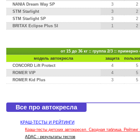
NANIA Dream Way SP
3
2
STM Starlight
3
2
STM Starlight SP
3
2
BRITAX Eclipse Plus SI
1
2
от 15 до 36 кг :: группа 2/3 :: примерно
модель автокресла
защита
пользо
CONCORD Lift Protect
4
5
ROMER VIP
4
5
ROMER Kid Plus
3
5
Все про автокресла
КРАШ-ТЕСТЫ И РЕЙТИНГИ
Краш-тесты детских автокресел. Сводная таблица. Рейтинг 
ADAC - результаты тестов