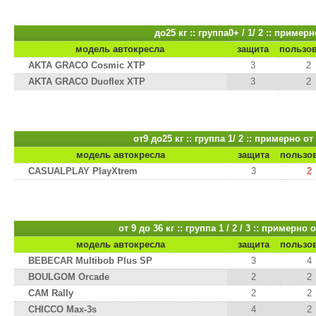
до25 кг :: группа0+ / 1/ 2 :: пример
модель автокресла
защита
пользо
AKTA GRACO Cosmic XTP
3
2
AKTA GRACO Duoflex XTP
3
2
от9 до25 кг :: группа 1/ 2 :: примерно от
модель автокресла
защита
пользо
CASUALPLAY PlayXtrem
3
2
от 9 до 36 кг :: группа 1 / 2 / 3 :: примерно 
модель автокресла
защита
пользо
BEBECAR Multibob Plus SP
3
4
BOULGOM Orcade
2
2
CAM Rally
2
2
CHICCO Max-3s
4
2