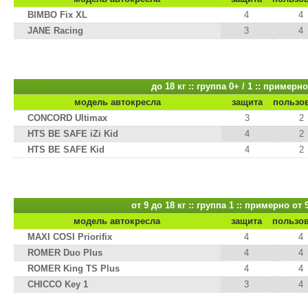
BIMBO Fix XL
4
4
JANE Racing
3
4
до 18 кг :: группа 0+ / 1 :: примерн
модель автокресла
защита
пользо
CONCORD Ultimax
3
2
HTS BE SAFE iZi Kid
4
2
HTS BE SAFE Kid
4
2
от 9 до 18 кг :: группа 1 :: примерно от 
модель автокресла
защита
пользо
MAXI COSI Priorifix
4
4
ROMER Duo Plus
4
4
ROMER King TS Plus
4
4
CHICCO Key 1
3
4