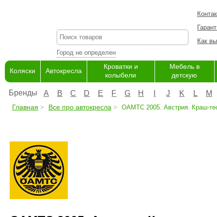
Конта
Гарант
Как вы
Город не определен
Кроватки и
Мебель в
Коляски
Автокресла
колыбели
детскую
Бренды
A
B
C
D
E
F
G
H
I
J
K
L
M
Главная
Все про автокресла
OAMTC 2005. Австрия. Краш-тес