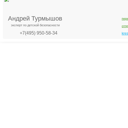
Андрей Турмышов
пер
эксперт по детской безопасности
отп
+7(495) 950-58-34
kre
Креслашоп
Как выбрать?
Ка
Контакты
Все про автокресла
Кол
Доставка и оплата
Форум
Авт
Гарантии
Блог
Кро
Отзывы о нас
Меб
Кор