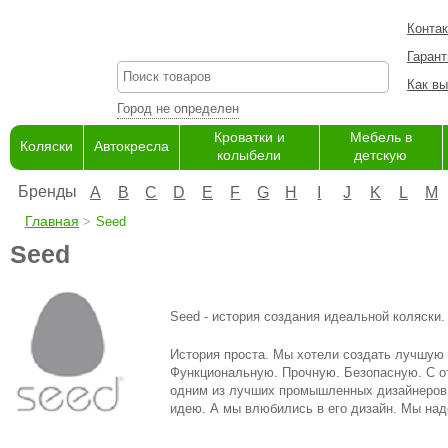
Конта
Гарант
Как вы
Город не определен
Кроватки и
Мебель в
Коляски
Автокресла
колыбели
детскую
Бренды
A
B
C
D
E
F
G
H
I
J
K
L
M
Главная
Seed
Seed
Seed - история создания идеальной коляски.
История проста. Мы хотели создать лучшую 
Функциональную. Прочную. Безопасную. С о
одним из лучших промышленных дизайнеров
идею. А мы влюбились в его дизайн. Мы над