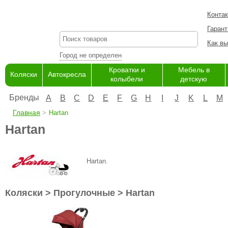
Конта
Гарант
Как вы
Город не определен
Кроватки и
Мебель в
Коляски
Автокресла
колыбели
детскую
Бренды
A
B
C
D
E
F
G
H
I
J
K
L
M
Главная
Hartan
Hartan
Hartan.
Коляски > Прогулочные > Hartan