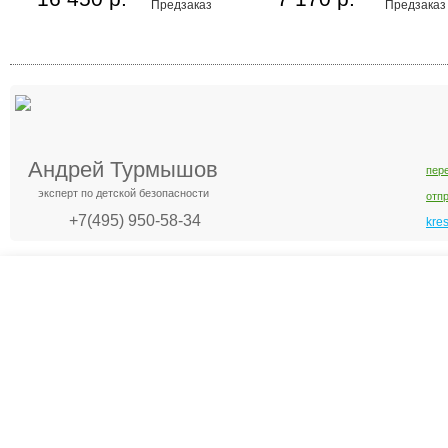
Предзаказ
Предзаказ
Андрей Турмышов
пер
эксперт по детской безопасности
отп
+7(495) 950-58-34
kre
Креслашоп
Как выбрать?
Ка