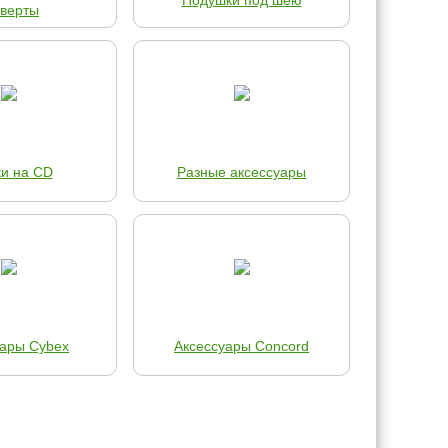
Подушки под шею
нверты
ки на CD
Разные аксессуары
уары Cybex
Аксессуары Concord