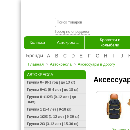
Город не определен
Кроватки и
Коляски
Автокресла
колыбели
Бренды
A
B
C
D
E
F
G
H
I
J
Главная
Автокресла
Аксессуары в дорогу
АВТОКРЕСЛА
Аксессуар
Группа 0+ (0-1 год | до 13 кг)
Группа 0+/1 (0-4 лет | до 18 кг)
Группа 0+/1/2/3 (0-12 лет | до
36кг)
Группа 1 (1-4 лет | 9-18 кг)
Группа 1/2/3 (1-12 лет | 9-36 кг)
Группа 2/3 (3-12 лет | 15-36 кг)