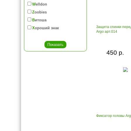
Welldon
Zoobies
Витоша
Защита спинки пере
Хороший знак
Argo арт.014
450 р.
Фиксатор головы Arg