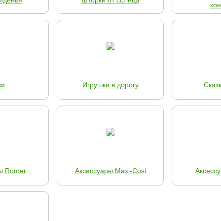
иденья
Шторки от солнца
ко
ки
Игрушки в дорогу
Сказ
ы Romer
Аксессуары Maxi-Cosi
Аксесс