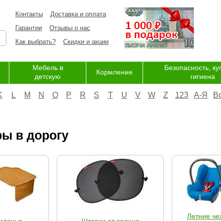
Контакты
Доставка и оплата
Гарантии
Отзывы о нас
Как выбрать?
Скидки и акции
Мебель в
Безопасность, ку
Кормление
детскую
гигиена
K
L
M
N
O
P
R
S
T
U
V
W
Z
123
А-Я
В
ы в дорогу
Летние че