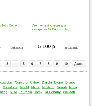
 Bebe Confort
Утепленный конверт для
автокресла 0+ Concord Hug
.
5 100 р.
Предзаказ
Предзаказ
3
4
5
6
7
8
9
10
Далее
sualplay
Concord
Cybex
Daiichi
Diono
Disney
s
Maxi-Cosi
Mifold
Mima
Miniland
Noordi
Nuna
nting
STM
Teutonia
Tomy
UPPAbaby
Welldon