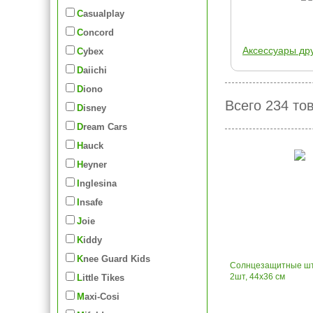
Casualplay
Concord
Аксессуары др
Cybex
Daiichi
Diono
Всего 234 то
Disney
Dream Cars
Hauck
Heyner
Inglesina
Insafe
Joie
Kiddy
Knee Guard Kids
Солнцезащитные шт
2шт, 44х36 см
Little Tikes
Maxi-Cosi