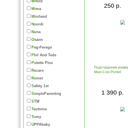
Mifold
250 р.
Mima
Miniland
Noordi
Nuna
Osann
Peg-Perego
Phil And Teds
Potette Plus
Подстаканник унив
Recaro
Maxi-Cosi Pocket
Romer
Safety 1st
1 390 р.
SimpleParenting
STM
Teutonia
Tomy
UPPAbaby