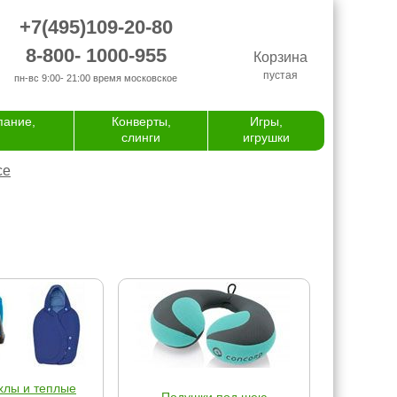
+7(495)109-20-80
8-800- 1000-955
Корзина
пустая
пн-вс 9:00- 21:00
время московское
пание,
Конверты,
Игры,
слинги
игрушки
се
хлы и теплые