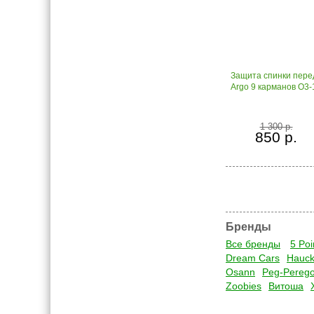
Защита спинки пере
Argo 9 карманов О3-
1 300 р.
850 р.
Бренды
Все бренды
5 Poi
Dream Cars
Hauc
Osann
Peg-Pereg
Zoobies
Витоша