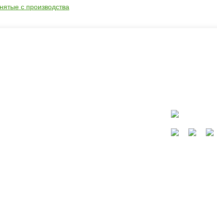
снятые с производства
ать?
Каталог
окресла
Коляски
Автокресла
Кроватки и колыбели
Мебель в детскую
Кормление
Сайт не являет
Безопасность, купание, гигиена
Конверты, слинги
Игры, игрушки