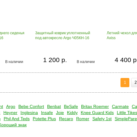
днего сиденья
Защитный коврик уплотненный
Летний чехол для
16
под автокресло Argo Ч05КН-16
Axiss
1 200 р.
4 400 р
В наличии
В наличии
1
2
nt
Argo
Bebe Confort
Benbat
BeSafe
Britax Roemer
Carmate
Ca
k
Heyner
Inglesina
Insafe
Joie
Kiddy
Knee Guard Kids
Little Tike
o
Phil And Teds
Potette Plus
Recaro
Romer
Safety 1st
SimplePare
Хороший знак