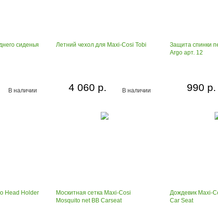
днего сиденья
Летний чехол для Maxi-Cosi Tobi
Защита спинки п
Argo арт. 12
4 060 р.
990 р.
В наличии
В наличии
o Head Holder
Москитная сетка Maxi-Cosi
Дождевик Maxi-Co
Mosquito net BB Carseat
Car Seat