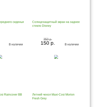
ереднего сиденья
Солнцезащитный экран на заднее
стекло Disney
350 р.
150 р.
В наличии
В наличии
si Raincover BB
Летний чехол Maxi-Cosi Morion
Fresh Grey