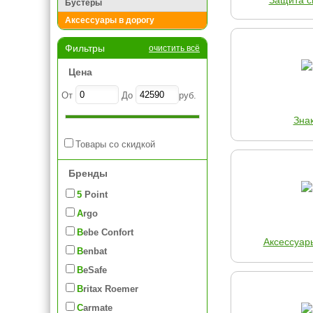
Защита с
Бустеры
Аксессуары в дорогу
Фильтры
очистить всё
Цена
От
До
руб.
Зна
Товары со скидкой
Бренды
5 Point
Argo
Bebe Confort
Аксессуар
Benbat
BeSafe
Britax Roemer
Carmate