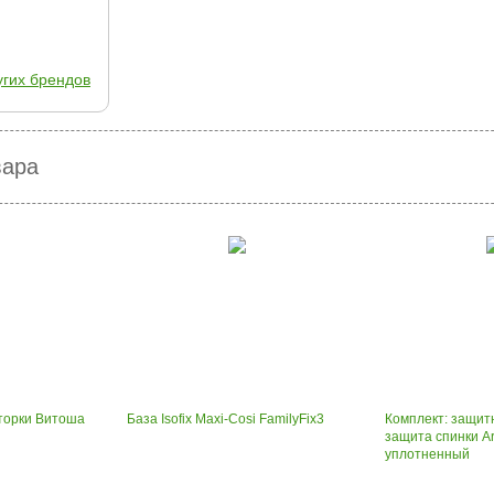
угих брендов
вара
орки Витоша
База Isofix Maxi-Cosi FamilyFix3
Комплект: защит
защита спинки A
уплотненный