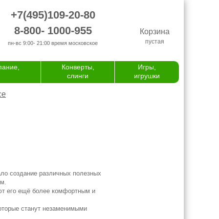
+7(495)109-20-80
8-800- 1000-955
Корзина
пустая
пн-вс 9:00- 21:00
время московское
пание,
Конверты,
Игры,
слинги
игрушки
се
ало создание различных полезных
м.
ют его ещё более комфортным и
которые станут незаменимыми