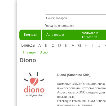
Город не определен
Кроватки и
Коляски
Автокресла
колыбели
Бренды
A
B
C
D
E
F
G
H
I
J
Главная
Diono
Diono
Diono (Sunshine Kids)
Компания «DIONO» начала свою д
приспособлений, которые помога
Аксессуары DIONO созданы для у
практичным.
Ежегодно компания DIONO инвест
помощниками в поездке.