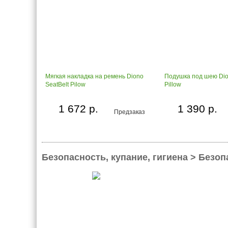
Мягкая накладка на ремень Diono
Подушка под шею Dio
SeatBelt Pilow
Pillow
1 672 р.
1 390 р.
Предзаказ
Безопасность, купание, гигиена > Безо