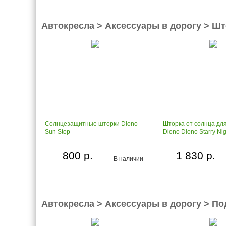
Автокресла > Аксессуары в дорогу > Шт
Солнцезащитные шторки Diono
Шторка от солнца дл
Sun Stop
Diono Diono Starry Nig
800 р.
1 830 р.
В наличии
Автокресла > Аксессуары в дорогу > П