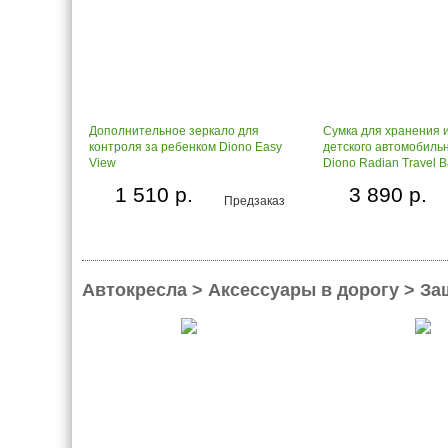
Дополнительное зеркало для
Сумка для хранения 
контроля за ребенком Diono Easy
детского автомобильн
View
Diono Radian Travel 
1 510 р.
3 890 р.
Предзаказ
Автокресла > Аксессуары в дорогу > За