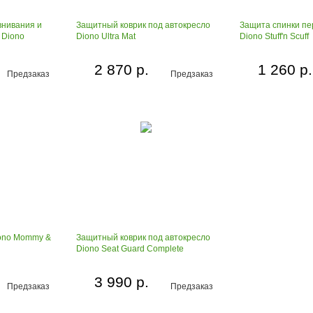
внивания и
Защитный коврик под автокресло
Защита спинки пе
 Diono
Diono Ultra Mat
Diono Stuff'n Scuff
2 870 р.
1 260 р.
Предзаказ
Предзаказ
iono Mommy &
Защитный коврик под автокресло
Diono Seat Guard Complete
3 990 р.
Предзаказ
Предзаказ