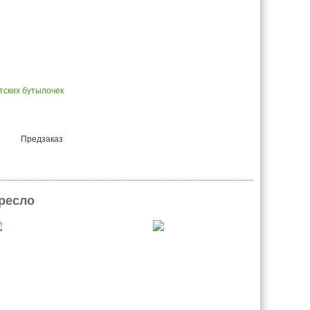
тcких бутылочек
Предзаказ
кресло