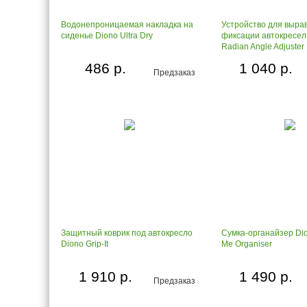
Водонепроницаемая накладка на
Устройство для выра
сиденье Diono Ultra Dry
фиксации автокресел
Radian Angle Adjuster
486 р.
1 040 р.
Предзаказ
Защитный коврик под автокресло
Сумка-органайзер D
Diono Grip-It
Me Organiser
1 910 р.
1 490 р.
Предзаказ