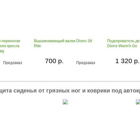
и переноски
Выравнивающий валик Diono Sit
Подогреватель де
ого кресла
Rite
Diono Warm'n Go
Bag
700 р.
1 320 р.
Предзаказ
Предзаказ
щита сиденья от грязных ног и коврики под авто