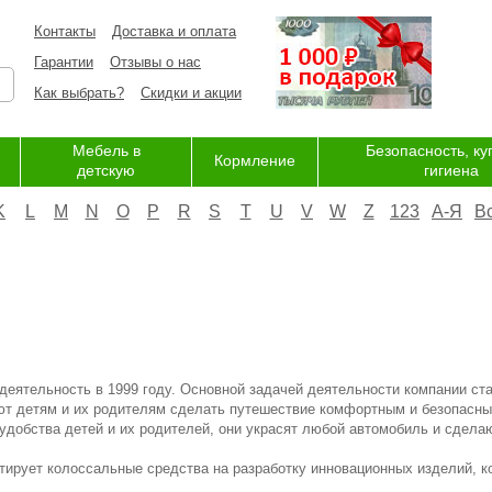
Контакты
Доставка и оплата
Гарантии
Отзывы о нас
Как выбрать?
Скидки и акции
Мебель в
Безопасность, ку
Кормление
детскую
гигиена
K
L
M
N
O
P
R
S
T
U
V
W
Z
123
А-Я
В
еятельность в 1999 году. Основной задачей деятельности компании ст
ют детям и их родителям сделать путешествие комфортным и безопасны
добства детей и их родителей, они украсят любой автомобиль и сдела
ирует колоссальные средства на разработку инновационных изделий, 