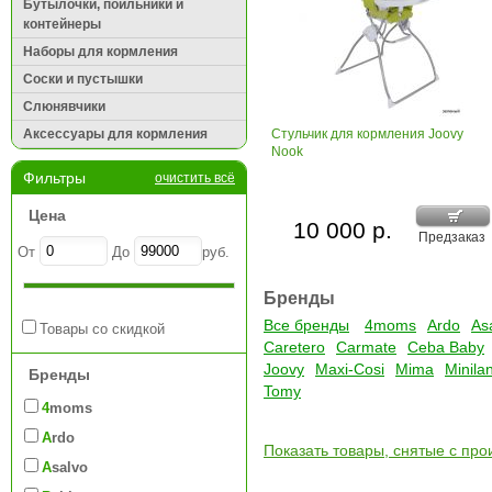
Бутылочки, поильники и
контейнеры
Наборы для кормления
Соски и пустышки
Слюнявчики
Аксессуары для кормления
Стульчик для кормления Joovy
Nook
Фильтры
очистить всё
Цена
10 000 р.
Предзаказ
От
До
руб.
Бренды
Все бренды
4moms
Ardo
As
Товары со скидкой
Caretero
Carmate
Ceba Baby
Joovy
Maxi-Cosi
Mima
Minila
Бренды
Tomy
4moms
Ardo
Показать товары, снятые с про
Asalvo