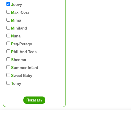
Joovy
Maxi-Cosi
Mima
Miniland
Nuna
Peg-Perego
Phil And Teds
Shenma
Summer Infant
Sweet Baby
Tomy