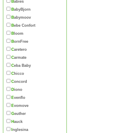
Babies
BabyBjorn
Babymoov
Bebe Confort
Bloom
BornFree
Caretero
Carmate
Ceba Baby
Chicco
Concord
Diono
Evenflo
Evomove
Geuther
Hauck
Inglesina