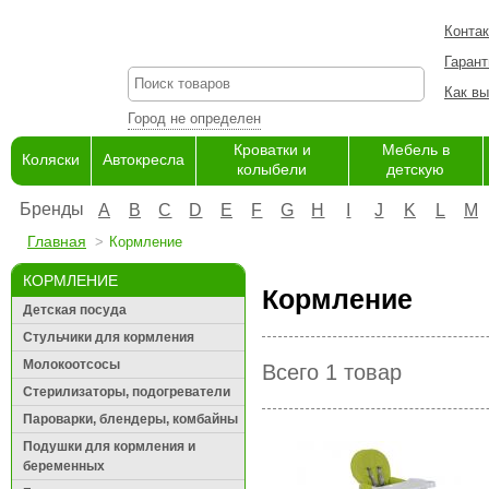
Конта
Гарант
Как вы
Город не определен
Кроватки и
Мебель в
Коляски
Автокресла
колыбели
детскую
Бренды
A
B
C
D
E
F
G
H
I
J
K
L
M
Главная
Кормление
КОРМЛЕНИЕ
Кормление
Детская посуда
Стульчики для кормления
Молокоотсосы
Всего 1 товар
Стерилизаторы, подогреватели
Пароварки, блендеры, комбайны
Подушки для кормления и
беременных