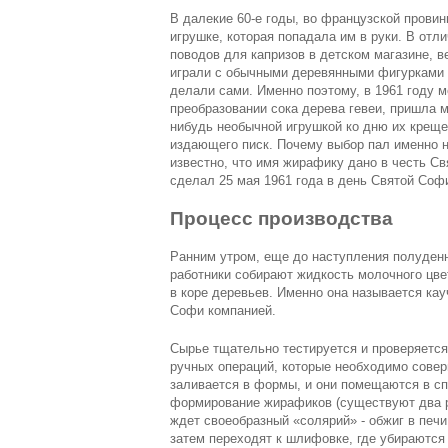
В далекие 60-е годы, во французской прови
игрушке, которая попадала им в руки. В отл
поводов для капризов в детском магазине, 
играли с обычными деревянными фигурками 
делали сами. Именно поэтому, в 1961 году м
преобразовании сока дерева гевеи, пришла
нибудь необычной игрушкой ко дню их креще
издающего писк. Почему выбор пал именно н
известно, что имя жирафику дано в честь C
сделал 25 мая 1961 года в день Святой Соф
Процесс производства
Ранним утром, еще до наступления полуденн
работники собирают жидкость молочного цве
в коре деревьев. Именно она называется кау
Софи компанией.
Сырье тщательно тестируется и проверяется 
ручных операций, которые необходимо совер
заливается в формы, и они помещаются в сп
формирование жирафиков (существуют два р
ждет своеобразный «солярий» - обжиг в печ
затем переходят к шлифовке, где убираются