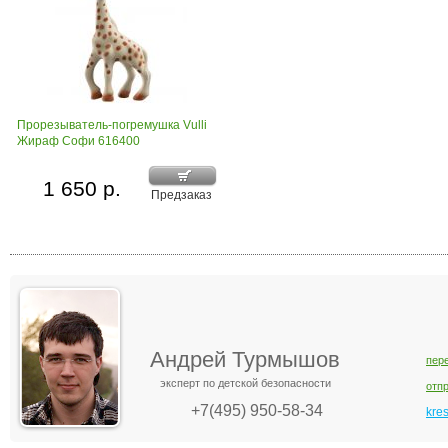
Прорезыватель-погремушка Vulli
Жираф Софи 616400
1 650 р.
Предзаказ
Андрей Турмышов
пер
эксперт по детской безопасности
отп
+7(495) 950-58-34
kre