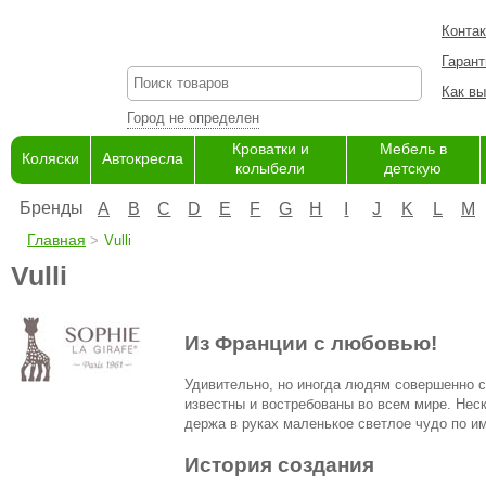
Конта
Гарант
Как вы
Город не определен
Кроватки и
Мебель в
Коляски
Автокресла
колыбели
детскую
Бренды
A
B
C
D
E
F
G
H
I
J
K
L
M
Главная
Vulli
Vulli
Из Франции с любовью!
Удивительно, но иногда людям совершенно с
известны и востребованы во всем мире. Нес
держа в руках маленькое светлое чудо по им
История создания