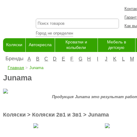
Конта
Гарант
Как вы
Город не определен
Кроватки и
Мебель в
Коляски
Автокресла
колыбели
детскую
Бренды
A
B
C
D
E
F
G
H
I
J
K
L
M
Главная
Junama
Junama
Продукция Junama это результат рабо
Коляски > Коляски 2в1 и 3в1 > Junama