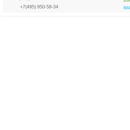
+7(495) 950-58-34
kre
Креслашоп
Как выбрать?
Ка
Контакты
Все про автокресла
Кол
Доставка и оплата
Форум
Авт
Гарантии
Блог
Кро
Отзывы о нас
Меб
Кор
8(495)109-20-80
Без
8(800)1000-955
Кон
Москва, Новохорошёвский пр-д, 18
Игр