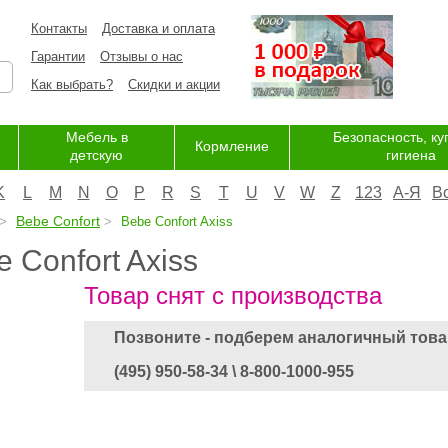
Контакты
Доставка и оплата
Гарантии
Отзывы о нас
Как выбрать?
Скидки и акции
Мебель в
Безопасность, ку
Кормление
детскую
гигиена
K
L
M
N
O
P
R
S
T
U
V
W
Z
123
А-Я
В
Bebe Confort
Bebe Confort Axiss
 Confort Axiss
Товар снят с производства
Позвоните - подберем аналогичный това
(495) 950-58-34 \ 8-800-1000-955