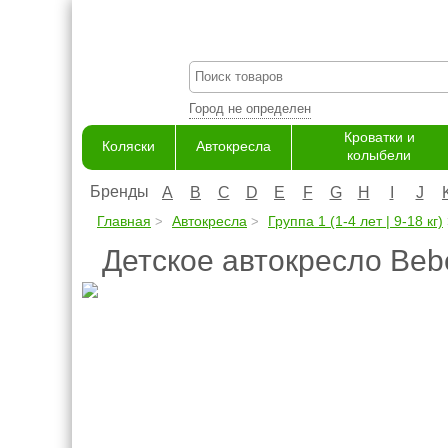
Город не определен
Кроватки и
Коляски
Автокресла
колыбели
Бренды
A
B
C
D
E
F
G
H
I
J
Главная
Автокресла
Группа 1 (1-4 лет | 9-18 кг)
Детское автокресло Bebe