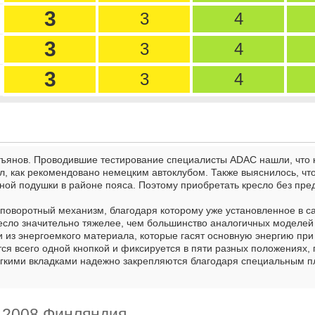
3
3
4
3
3
4
3
3
4
зъянов. Проводившие тестирование специалисты ADAC нашли, что к
л, как рекомендовано немецким автоклубом. Также выяснилось, чт
нной подушки в районе пояса. Поэтому приобретать кресло без пре
поворотный механизм, благодаря которому уже установленное в са
кресло значительно тяжелее, чем большинство аналогичных моделей 
 из энергоемкого материала, которые гасят основную энергию при 
тся всего одной кнопкой и фиксируется в пяти разных положениях,
гкими вкладками надежно закрепляются благодаря специальным п
to 2008 Финляндия