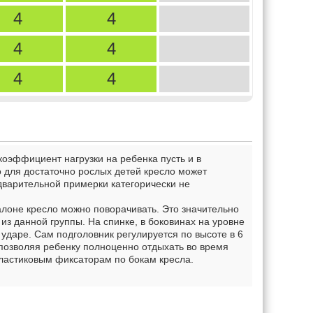
4
4
4
4
4
4
оэффициент нагрузки на ребенка пусть и в
о для достаточно рослых детей кресло может
дварительной примерки категорически не
лоне кресло можно поворачивать. Это значительно
из данной группы. На спинке, в боковинах на уровне
ударе. Сам подголовник регулируется по высоте в 6
 позволяя ребенку полноценно отдыхать во время
ластиковым фиксаторам по бокам кресла.