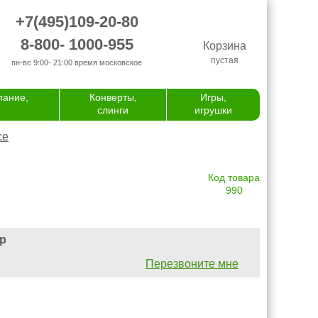
+7(495)109-20-80
8-800- 1000-955
Корзина
пустая
пн-вс 9:00- 21:00
время московское
пание,
Конверты,
Игры,
слинги
игрушки
се
Код товара
990
р
Перезвоните мне