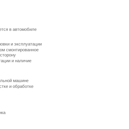
ется в автомобиле
новки и эксплуатации
том смонтированное
 сторону
тации и наличие
альной машине
стке и обработке
нка