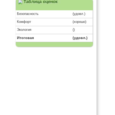
Таблица оценок
Безопасность
(удовл.)
Комфорт
(хорошо)
Экология
()
Итоговая
(удовл.)