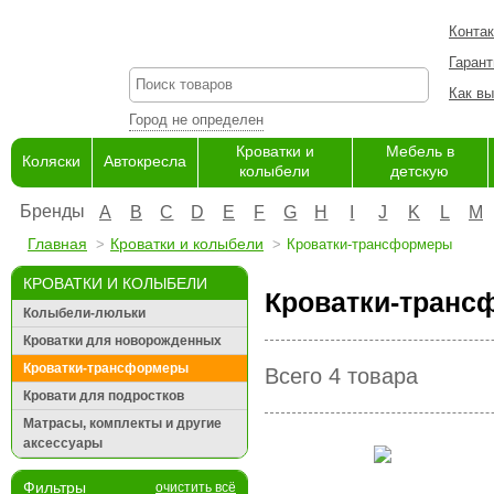
Конта
Гарант
Как вы
Город не определен
Кроватки и
Мебель в
Коляски
Автокресла
колыбели
детскую
Бренды
A
B
C
D
E
F
G
H
I
J
K
L
M
Главная
Кроватки и колыбели
Кроватки-трансформеры
КРОВАТКИ И КОЛЫБЕЛИ
Кроватки-тран
Колыбели-люльки
Кроватки для новорожденных
Кроватки-трансформеры
Всего 4 товара
Кровати для подростков
Матрасы, комплекты и другие
аксессуары
Фильтры
очистить всё