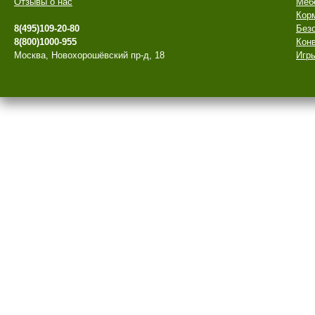
Отзывы о нас
Меб
Кор
8(495)109-20-80
Безо
8(800)1000-955
Конв
Москва, Новохорошёвский пр-д, 18
Игры