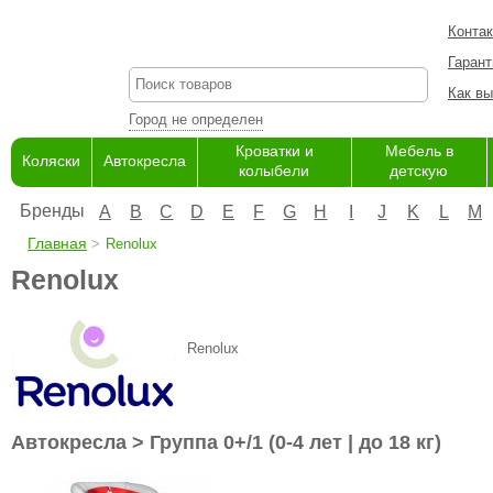
Конта
Гарант
Как вы
Город не определен
Кроватки и
Мебель в
Коляски
Автокресла
колыбели
детскую
Бренды
A
B
C
D
E
F
G
H
I
J
K
L
M
Главная
Renolux
Renolux
Renolux
Автокресла > Группа 0+/1 (0-4 лет | до 18 кг)