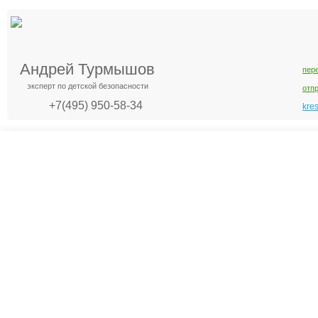
Андрей Турмышов
пер
эксперт по детской безопасности
отп
+7(495) 950-58-34
kre
Креслашоп
Как выбрать?
Ка
Контакты
Все про автокресла
Кол
Доставка и оплата
Форум
Авт
Гарантии
Блог
Кро