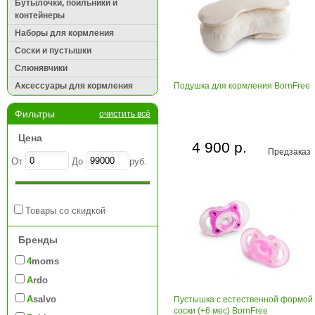
Бутылочки, поильники и
контейнеры
Наборы для кормления
Соски и пустышки
Слюнявчики
Аксессуары для кормления
Подушка для кормления BornFree
Фильтры
очистить всё
Цена
4 900 р.
Предзаказ
От
До
руб.
Товары со скидкой
Бренды
4moms
Ardo
Asalvo
Пустышка с естественной формой
соски (+6 мес) BornFree