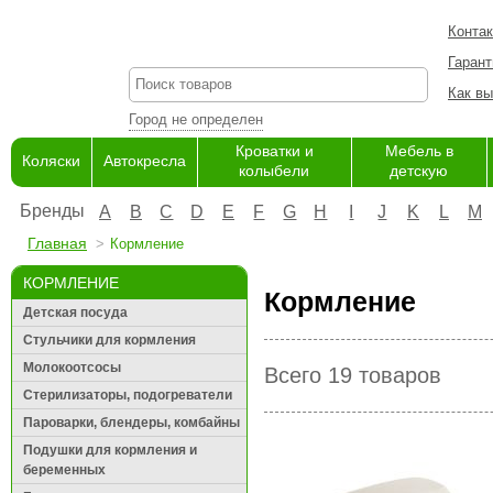
Конта
Гарант
Как вы
Город не определен
Кроватки и
Мебель в
Коляски
Автокресла
колыбели
детскую
Бренды
A
B
C
D
E
F
G
H
I
J
K
L
M
Главная
Кормление
КОРМЛЕНИЕ
Кормление
Детская посуда
Стульчики для кормления
Молокоотсосы
Всего 19 товаров
Стерилизаторы, подогреватели
Пароварки, блендеры, комбайны
Подушки для кормления и
беременных