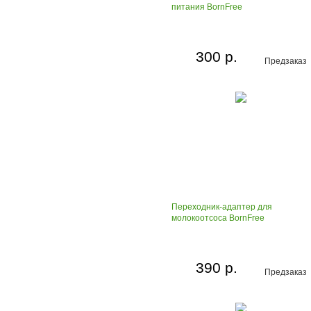
питания BornFree
300 р.
Предзаказ
Переходник-адаптер для
молокоотсоса BornFree
390 р.
Предзаказ