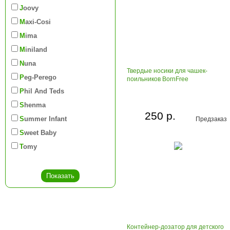
Joovy
Maxi-Cosi
Mima
Miniland
Nuna
Твердые носики для чашек-
Peg-Perego
поильников BornFree
Phil And Teds
Shenma
250 р.
Summer Infant
Предзаказ
Sweet Baby
Tomy
Контейнер-дозатор для детского