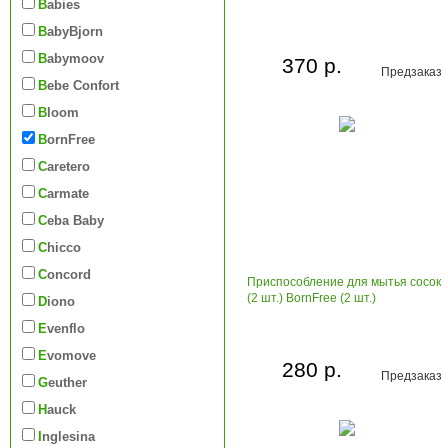
Babies
BabyBjorn
Babymoov
370 р.
Предзаказ
Bebe Confort
Bloom
BornFree
Caretero
Carmate
Ceba Baby
Chicco
Concord
Приспособление для мытья сосок
(2 шт.) BornFree (2 шт.)
Diono
Evenflo
Evomove
280 р.
Предзаказ
Geuther
Hauck
Inglesina