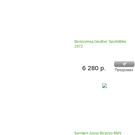
Велосипед Geuther SportsBike
2972
6 280 р.
Предзаказ
Беговел Joovy Bicycoo BMX