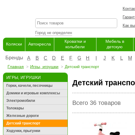
Конта
Гарант
Как вы
Город не определен
Кроватки и
Мебель в
Коляски
Автокресла
колыбели
детскую
Бренды
A
B
C
D
E
F
G
H
I
J
K
L
M
Главная
Игры, игрушки
Детский транспорт
ИГРЫ, ИГРУШКИ
Детский транспо
Горки, качели, песочницы
Домики и игровые комплексы
Электромобили
Всего 36 товаров
Толокары
Железные дороги
Детский транспорт
Ходунки, прыгунки