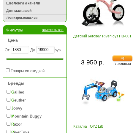
Шезлонги и качели
Для малышей
Лошадки-качалки
Фильтры
очистить всё
Детский беговел RiverToys HB-001
Цена
От
До
руб.
3 950 р.
В наличии
Товары со скидкой
Бренды
Galileo
Geuther
Joovy
Mountain Buggy
Razor
Каталка TOYZ Lift
RiverToys