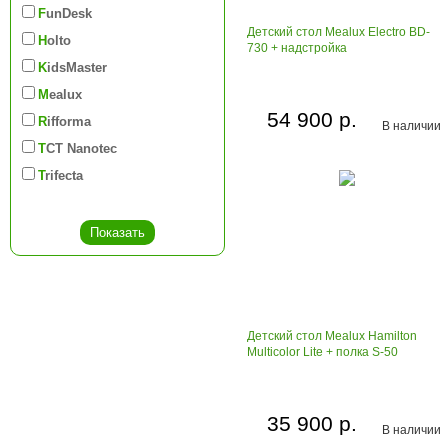
FunDesk
Детский стол Mealux Electro BD-
Holto
730 + надстройка
KidsMaster
Mealux
54 900 р.
Rifforma
В наличии
TCT Nanotec
Trifecta
Детский стол Mealux Hamilton
Multicolor Lite + полка S-50
35 900 р.
В наличии