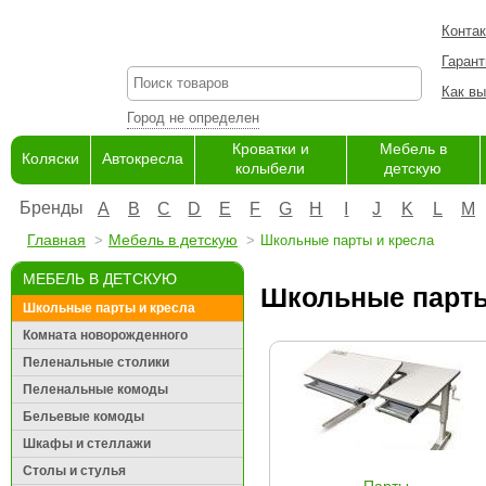
Конта
Гарант
Как вы
Город не определен
Кроватки и
Мебель в
Коляски
Автокресла
колыбели
детскую
Бренды
A
B
C
D
E
F
G
H
I
J
K
L
M
Главная
Мебель в детскую
Школьные парты и кресла
МЕБЕЛЬ В ДЕТСКУЮ
Школьные парты
Школьные парты и кресла
Комната новорожденного
Пеленальные столики
Пеленальные комоды
Бельевые комоды
Шкафы и стеллажи
Столы и стулья