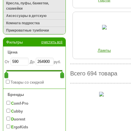
Парты
Кресла, пуфы, банкетки,
скамейки
Аксессуары в детскую
Комната подростка
Прикроватные тумбочки
Фильтры
очистить всё
Лампы
Цена
От
До
руб.
Всего 694 товара
Товары со скидкой
Бренды
Comf-Pro
Cubby
Duorest
ErgoKids