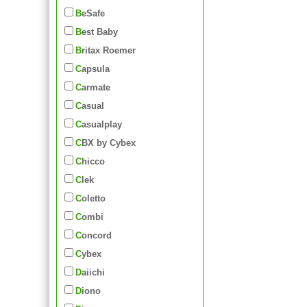
BeSafe
Best Baby
Britax Roemer
Capsula
Carmate
Casual
Casualplay
CBX by Cybex
Chicco
Clek
Coletto
Combi
Concord
Cybex
Daiichi
Diono