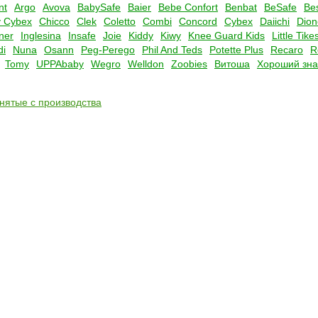
nt
Argo
Avova
BabySafe
Baier
Bebe Confort
Benbat
BeSafe
Be
 Cybex
Chicco
Clek
Coletto
Combi
Concord
Cybex
Daiichi
Dion
ner
Inglesina
Insafe
Joie
Kiddy
Kiwy
Knee Guard Kids
Little Tike
di
Nuna
Osann
Peg-Perego
Phil And Teds
Potette Plus
Recaro
R
Tomy
UPPAbaby
Wegro
Welldon
Zoobies
Витоша
Хороший зна
снятые с производства