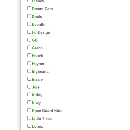
Disney
Dream Cars
Ducle
Evenflo
Fd-Design
GB
Graco
Hauck
Heyner
Inglesina
Insafe
Joie
Kiddy
Kiwy
Knee Guard Kids
Little Tikes
Lonex