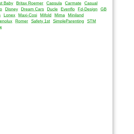
st Baby
Britax Roemer
Capsula
Carmate
Casual
o
Disney
Dream Cars
Ducle
Evenflo
Fd-Design
GB
s
Lonex
Maxi-Cosi
Mifold
Mima
Miniland
enolux
Romer
Safety 1st
SimpleParenting
STM
к