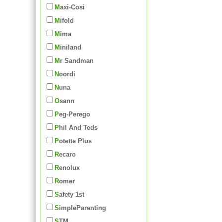
Maxi-Cosi
Mifold
Mima
Miniland
Mr Sandman
Noordi
Nuna
Osann
Peg-Perego
Phil And Teds
Potette Plus
Recaro
Renolux
Romer
Safety 1st
SimpleParenting
STM