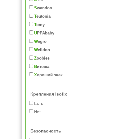
Swandoo
Teutonia
Tomy
UPPAbaby
Wegro
Welldon
Zoobies
Витоша
Хороший знак
Крепления Isofix
Есть
Нет
Безопасность