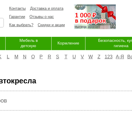
Контакты
Доставка и оплата
Гарантии
Отзывы о нас
Как выбрать?
Скидки и акции
Мебель в
Безопасность, ку
Кормление
детскую
гигиена
K
L
M
N
O
P
R
S
T
U
V
W
Z
123
А-Я
В
втокресла
ров