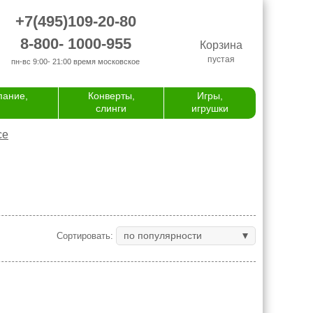
+7(495)109-20-80
8-800- 1000-955
Корзина
пустая
пн-вс 9:00- 21:00
время московское
пание,
Конверты,
Игры,
слинги
игрушки
се
по популярности
Сортировать: