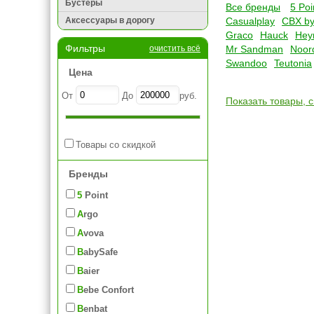
Бустеры
Все бренды
5 Poi
Аксессуары в дорогу
Casualplay
CBX by
Graco
Hauck
Hey
Фильтры
очистить всё
Mr Sandman
Noor
Swandoo
Teutonia
Цена
От
До
руб.
Показать товары, 
Товары со скидкой
Бренды
5 Point
Argo
Avova
BabySafe
Baier
Bebe Confort
Benbat