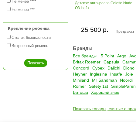
Не менее ****
Детское автокресло Coletto Nado
O3 Isofix
Не менее ***
Крепление ребенка
25 500 р.
Предзаказ
Столик безопасности
Встроенный ремень
Бренды
Все бренды
5 Point
Argo
Av
Britax Roemer
Capsula
Carma
Concord
Cybex
Daiichi
Diono
Heyner
Inglesina
Insafe
Joie
Miniland
Mr Sandman
Noordi
Romer
Safety 1st
SimpleParen
Витоша
Хороший знак
Показать товары, снятые с про