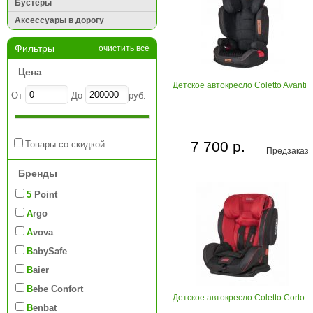
Бустеры
Аксессуары в дорогу
Фильтры
очистить всё
Цена
Детское автокресло Coletto Avanti
От
До
руб.
7 700 р.
Товары со скидкой
Предзаказ
Бренды
5 Point
Argo
Avova
BabySafe
Baier
Bebe Confort
Детское автокресло Coletto Corto
Benbat