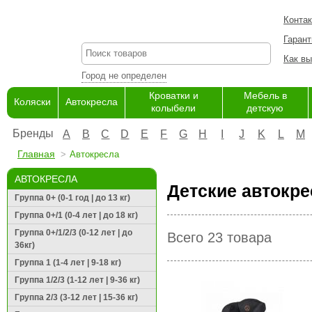
Конта
Гарант
Как вы
Город не определен
Кроватки и
Мебель в
Коляски
Автокресла
колыбели
детскую
Бренды
A
B
C
D
E
F
G
H
I
J
K
L
M
Главная
Автокресла
АВТОКРЕСЛА
Детские автокре
Группа 0+ (0-1 год | до 13 кг)
Группа 0+/1 (0-4 лет | до 18 кг)
Группа 0+/1/2/3 (0-12 лет | до
Всего 23 товара
36кг)
Группа 1 (1-4 лет | 9-18 кг)
Группа 1/2/3 (1-12 лет | 9-36 кг)
Группа 2/3 (3-12 лет | 15-36 кг)