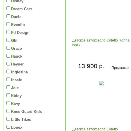
Disney
Dream Cars
Ducle
Evenflo
Fd-Design
GB
Детское автокресло Coletto Ronna
Isofix
Graco
Hauck
Heyner
13 900 р.
Предзаказ
Inglesina
Insafe
Joie
Kiddy
Kiwy
Knee Guard Kids
Little Tikes
Lonex
Детское автокресло Coletto