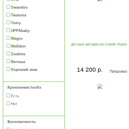
Swandoo
Teutonia
Tomy
UPPAbaby
Wegro
Детское автокресло Coletto Vivaro
Welldon
Zoobies
Витоша
14 200 р.
Хороший знак
Предзаказ
Крепления Isofix
Есть
Нет
Безопасность