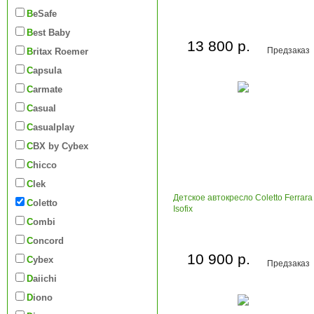
BeSafe
Best Baby
13 800 р.
Предзаказ
Britax Roemer
Capsula
Carmate
Casual
Casualplay
CBX by Cybex
Chicco
Clek
Детское автокресло Coletto Ferrara
Coletto
Isofix
Combi
Concord
10 900 р.
Cybex
Предзаказ
Daiichi
Diono