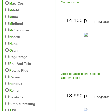
Santino Isofix
Maxi-Cosi
Mifold
Mima
14 100 р.
Предзаказ
Miniland
Mr Sandman
Noordi
Nuna
Osann
Peg-Perego
Phil And Teds
Potette Plus
Детское автокресло Coletto
Recaro
Sportivo Isofix
Renolux
Romer
18 990 р.
Safety 1st
Предзаказ
SimpleParenting
STM