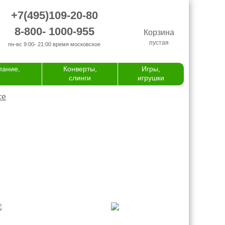
+7(495)109-20-80
8-800- 1000-955
Корзина
пустая
пн-вс 9:00- 21:00
время московское
пание,
Конверты,
Игры,
слинги
игрушки
се