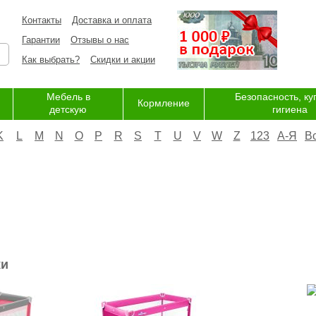
Контакты
Доставка и оплата
Гарантии
Отзывы о нас
Как выбрать?
Скидки и акции
Мебель в
Безопасность, ку
Кормление
детскую
гигиена
K
L
M
N
O
P
R
S
T
U
V
W
Z
123
А-Я
В
жи