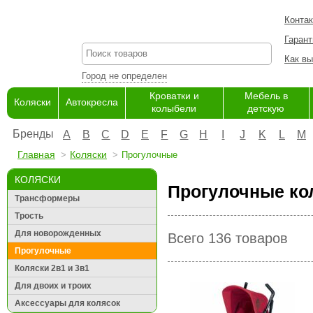
Конта
Гарант
Как вы
Город не определен
Кроватки и
Мебель в
Коляски
Автокресла
колыбели
детскую
Бренды
A
B
C
D
E
F
G
H
I
J
K
L
M
Главная
Коляски
Прогулочные
КОЛЯСКИ
Прогулочные ко
Трансформеры
Трость
Для новорожденных
Всего 136 товаров
Прогулочные
Коляски 2в1 и 3в1
Для двоих и троих
Аксессуары для колясок