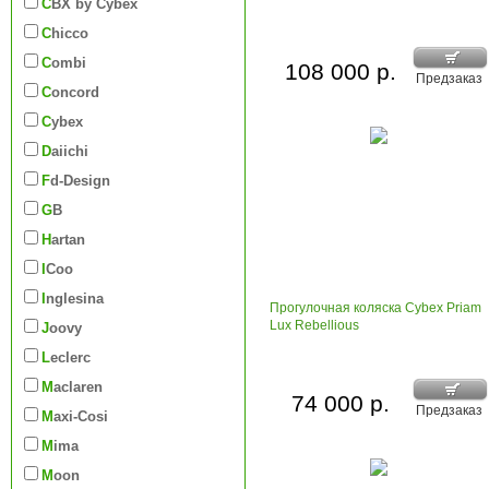
CBX by Cybex
Chicco
Combi
108 000 р.
Предзаказ
Concord
Cybex
Daiichi
Fd-Design
GB
Hartan
iCoo
Inglesina
Прогулочная коляска Cybex Priam
Lux Rebellious
Joovy
Leclerc
Maclaren
74 000 р.
Предзаказ
Maxi-Cosi
Mima
Moon