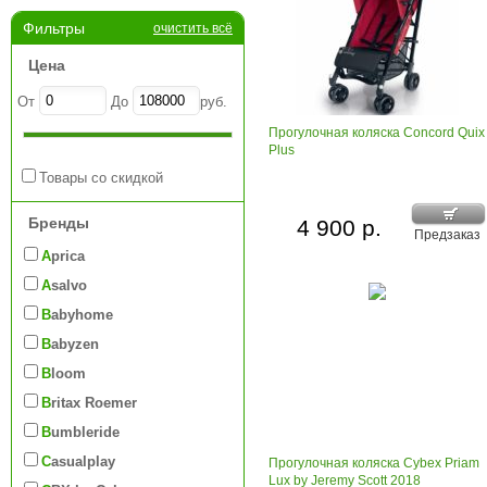
Фильтры
очистить всё
Цена
От
До
руб.
Прогулочная коляска Concord Quix
Plus
Товары со скидкой
Бренды
4 900 р.
Предзаказ
Aprica
Asalvo
Babyhome
Babyzen
Bloom
Britax Roemer
Bumbleride
Casualplay
Прогулочная коляска Cybex Priam
Lux by Jeremy Scott 2018