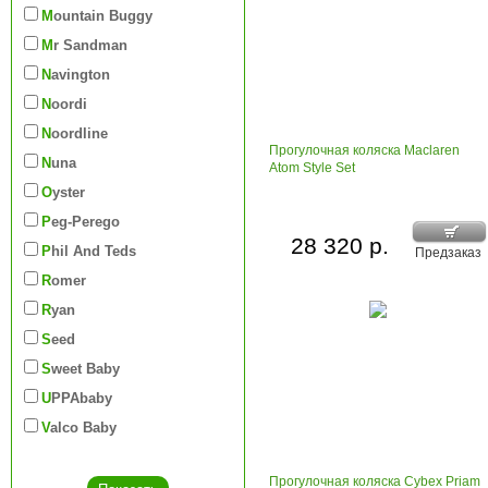
Mountain Buggy
Mr Sandman
Navington
Noordi
Noordline
Прогулочная коляска Maclaren
Nuna
Atom Style Set
Oyster
Peg-Perego
28 320 р.
Phil And Teds
Предзаказ
Romer
Ryan
Seed
Sweet Baby
UPPAbaby
Valco Baby
Прогулочная коляска Cybex Priam