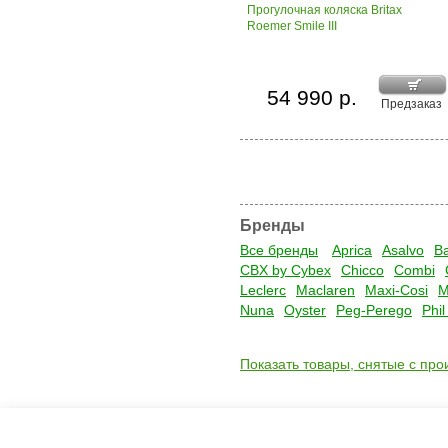
Прогулочная коляска Britax
Roemer Smile III
54 990 р.
Предзаказ
Бренды
Все бренды
Aprica
Asalvo
B
CBX by Cybex
Chicco
Combi
Leclerc
Maclaren
Maxi-Cosi
M
Nuna
Oyster
Peg-Perego
Phi
Показать товары, снятые с про