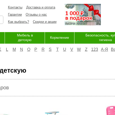
Контакты
Доставка и оплата
Гарантии
Отзывы о нас
Как выбрать?
Скидки и акции
Мебель в
Безопасность, ку
Кормление
детскую
гигиена
K
L
M
N
O
P
R
S
T
U
V
W
Z
123
А-Я
В
 детскую
аров