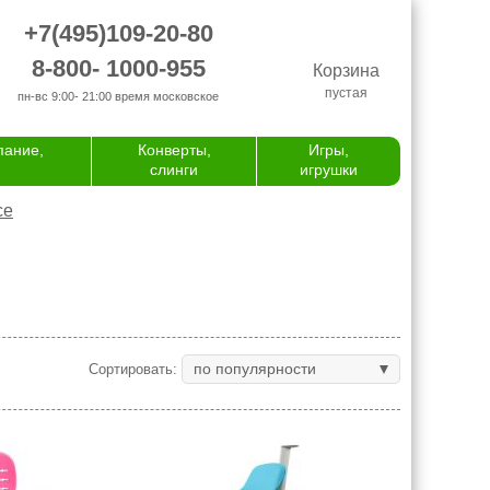
+7(495)109-20-80
8-800- 1000-955
Корзина
пустая
пн-вс 9:00- 21:00
время московское
пание,
Конверты,
Игры,
слинги
игрушки
се
по популярности
Сортировать: