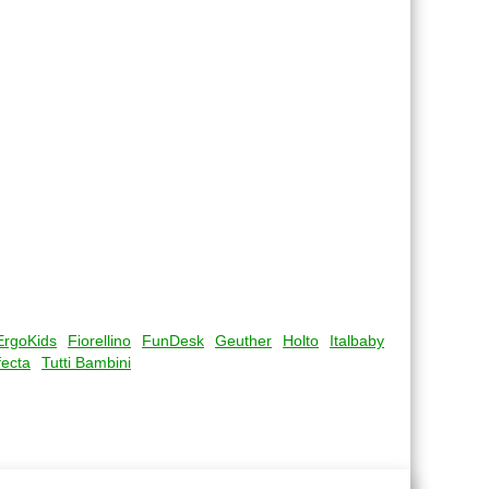
ErgoKids
Fiorellino
FunDesk
Geuther
Holto
Italbaby
fecta
Tutti Bambini