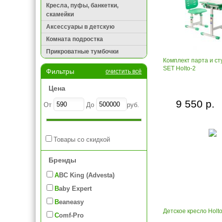
Кресла, пуфы, банкетки,
скамейки
Аксессуары в детскую
Комната подростка
Прикроватные тумбочки
Комплект парта и сту
SET Holto-2
Фильтры
очистить всё
Цена
9 550 р.
От
До
руб.
Товары со скидкой
Бренды
ABC King (Advesta)
Baby Expert
Beaneasy
Детское кресло Holt
Comf-Pro