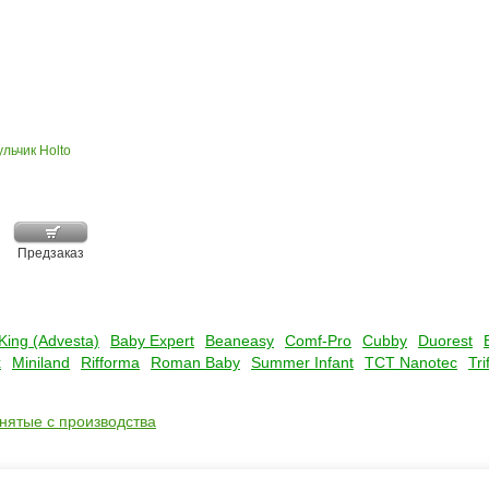
льчик Holto
Предзаказ
King (Advesta)
Baby Expert
Beaneasy
Comf-Pro
Cubby
Duorest
x
Miniland
Rifforma
Roman Baby
Summer Infant
TCT Nanotec
Tri
снятые с производства