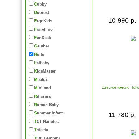
Cubby
Duorest
10 990 р.
ErgoKids
Fiorellino
FunDesk
Geuther
Holto
Italbaby
KidsMaster
Mealux
Детское кресло Holt
Miniland
Rifforma
Roman Baby
Summer Infant
11 780 р.
TCT Nanotec
Trifecta
Tutti Bambini