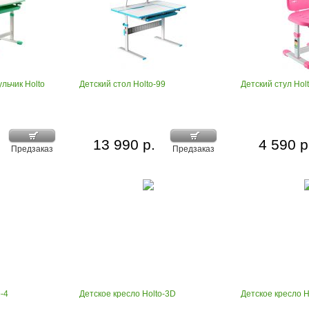
льчик Holto
Детский стол Holto-99
Детский стул Hol
13 990 р.
4 590 р
Предзаказ
Предзаказ
o-4
Детское кресло Holto-3D
Детское кресло H