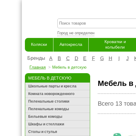
Город не определен
Кроватки и
Коляски
Автокресла
колыбели
Бренды
A
B
C
D
E
F
G
H
I
J
Главная
Мебель в детскую
МЕБЕЛЬ В ДЕТСКУЮ
Мебель в
Школьные парты и кресла
Комната новорожденного
Пеленальные столики
Всего 13 тов
Пеленальные комоды
Бельевые комоды
Шкафы и стеллажи
Столы и стулья