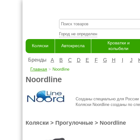
Город не определен
Кроватки и
Коляски
Автокресла
колыбели
Бренды
A
B
C
D
E
F
G
H
I
J
Главная
Noordline
Noordline
Созданы специально для России
Коляски Noordline созданы по с
Коляски > Прогулочные > Noordline