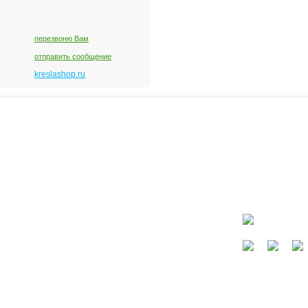
перезвоню Вам
отправить сообщение
kreslashop.ru
ать?
Каталог
окресла
Коляски
Автокресла
Кроватки и колыбели
Мебель в детскую
Кормление
Сайт не являет
Безопасность, купание, гигиена