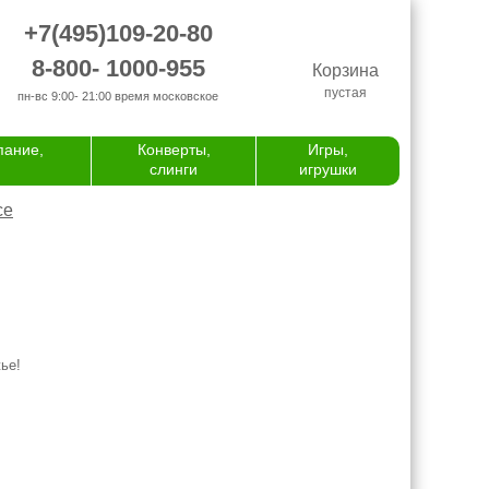
+7(495)109-20-80
8-800- 1000-955
Корзина
пустая
пн-вс 9:00- 21:00
время московское
пание,
Конверты,
Игры,
слинги
игрушки
се
жье!