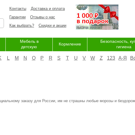
Контакты
Доставка и оплата
Гарантии
Отзывы о нас
Как выбрать?
Скидки и акции
Мебель в
Безопасность, ку
Кормление
детскую
гигиена
K
L
M
N
O
P
R
S
T
U
V
W
Z
123
А-Я
В
пециальному заказу для России, им не страшны любые морозы и бездоро