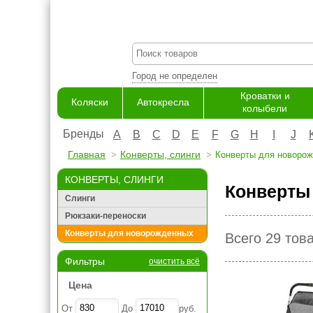
Город не определен
Кроватки и
Коляски
Автокресла
колыбели
Бренды
A
B
C
D
E
F
G
H
I
J
Главная
Конверты, слинги
Конверты для новоро
КОНВЕРТЫ, СЛИНГИ
Конверты
Слинги
Рюкзаки-переноски
Конверты для новорожденных
Всего 29 тов
Фильтры
очистить всё
Цена
От
До
руб.