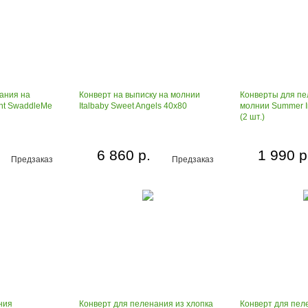
ания на
Конверт на выписку на молнии
Конверты для пе
ant SwaddleMe
Italbaby Sweet Angels 40х80
молнии Summer I
(2 шт.)
6 860 р.
1 990 р
Предзаказ
Предзаказ
ния
Конверт для пеленания из хлопка
Конверт для пел