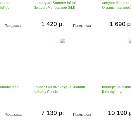
молнии
на липучке Summer Infant
липучке Summer 
dlePod
SwaddleMe (размер S/M)
Organic (размер 
1 420 р.
1 690 р
Предзаказ
Предзаказ
talbaby Mon
Конверт на выписку на молнии
Конверт на выпи
Italbaby Cuoricini
Italbaby Love
7 130 р.
10 190 
Предзаказ
Предзаказ