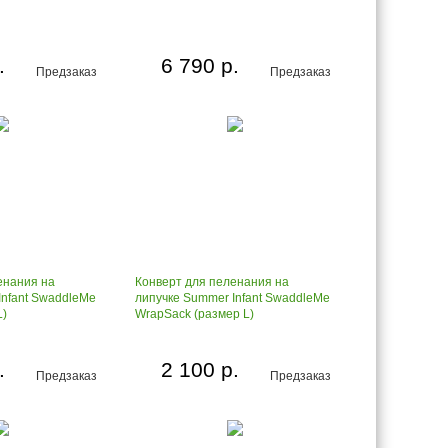
.
6 790 р.
Предзаказ
Предзаказ
енания на
Конверт для пеленания на
Infant SwaddleMe
липучке Summer Infant SwaddleMe
L)
WrapSack (размер L)
.
2 100 р.
Предзаказ
Предзаказ