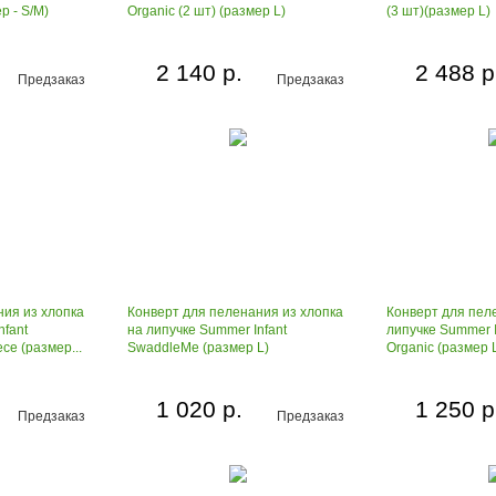
р - S/М)
Organic (2 шт) (размер L)
(3 шт)(размер L)
2 140 р.
2 488 р
Предзаказ
Предзаказ
ния из хлопка
Конверт для пеленания из хлопка
Конверт для пел
nfant
на липучке Summer Infant
липучке Summer 
ce (размер...
SwaddleMe (размер L)
Organic (размер 
1 020 р.
1 250 р
Предзаказ
Предзаказ