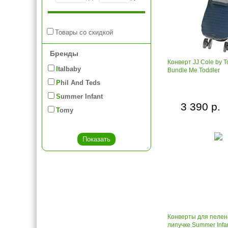
Товары со скидкой
Бренды
Конверт JJ Cole by 
Italbaby
Bundle Me Toddler
Phil And Teds
Summer Infant
3 390 р.
Tomy
Конверты для пелен
липучке Summer Inf