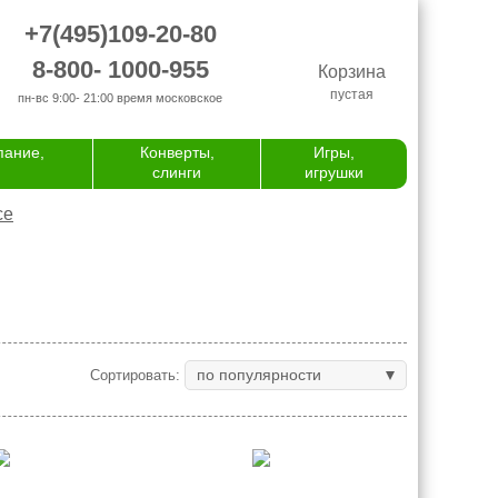
+7(495)109-20-80
8-800- 1000-955
Корзина
пустая
пн-вс 9:00- 21:00
время московское
пание,
Конверты,
Игры,
слинги
игрушки
се
по популярности
Сортировать: