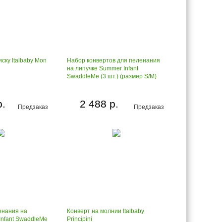
ску Italbaby Mon
Набор конвертов для пеленания
на липучке Summer Infant
SwaddleMe (3 шт.) (размер S/M)
р.
2 488 р.
Предзаказ
Предзаказ
енания на
Конверт на молнии Italbaby
Infant SwaddleMe
Principini