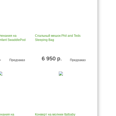
ленания на
Спальный мешок Phil and Teds
nfant SwaddlePod
Sleeping Bag
.
6 950 р.
Предзаказ
Предзаказ
енания на
Конверт на молнии Italbaby