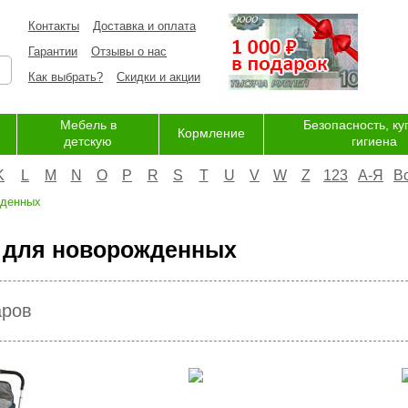
Контакты
Доставка и оплата
Гарантии
Отзывы о нас
Как выбрать?
Скидки и акции
Мебель в
Безопасность, ку
Кормление
детскую
гигиена
K
L
M
N
O
P
R
S
T
U
V
W
Z
123
А-Я
В
жденных
 для новорожденных
аров