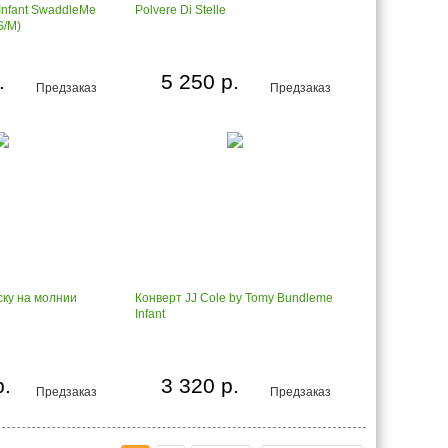
Infant SwaddleMe
Polvere Di Stelle
S/M)
.
5 250 р.
Предзаказ
Предзаказ
ску на молнии
Конверт JJ Cole by Tomy Bundleme
Infant
р.
3 320 р.
Предзаказ
Предзаказ