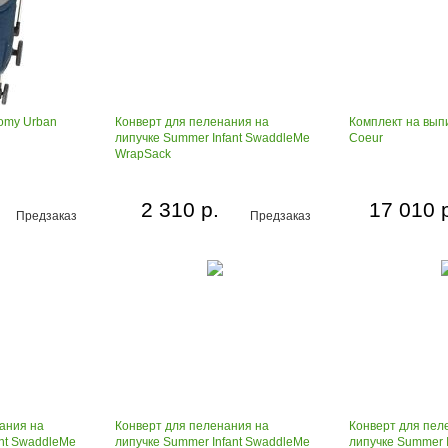
Tomy Urban
Конверт для пеленания на
Комплект на выпи
липучке Summer Infant SwaddleMe
Coeur
WrapSack
2 310 р.
17 010 
Предзаказ
Предзаказ
ания на
Конверт для пеленания на
Конверт для пел
ant SwaddleMe
липучке Summer Infant SwaddleMe
липучке Summer 