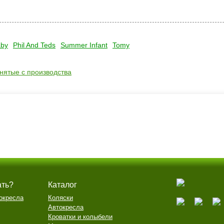
aby
Phil And Teds
Summer Infant
Tomy
снятые с производства
ать?
Каталог
окресла
Коляски
Автокресла
Кроватки и колыбели