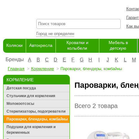
Конта
Гарант
Как вы
Город не определен
Кроватки и
Мебель в
Коляски
Автокресла
колыбели
детскую
Бренды
A
B
C
D
E
F
G
H
I
J
K
L
M
Главная
Кормление
Пароварки, блендеры, комбайны
КОРМЛЕНИЕ
Пароварки, бле
Детская посуда
Стульчики для кормления
Молокоотсосы
Всего 2 товара
Стерилизаторы, подогреватели
Пароварки, блендеры, комбайны
Подушки для кормления и
беременных