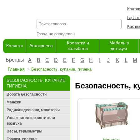
Конта
Гарант
Как вы
Город не определен
Кроватки и
Мебель в
Коляски
Автокресла
колыбели
детскую
Бренды
A
B
C
D
E
F
G
H
I
J
K
L
M
Главная
Безопасность, купание, гигиена
БЕЗОПАСНОСТЬ, КУПАНИЕ,
Безопасность, к
ГИГИЕНА
Ворота безопасности
Манежи
Радио/видеоняни, мониторы
Увлажнители, очистители
воздуха
Весы, термометры
Горшки, сиденья