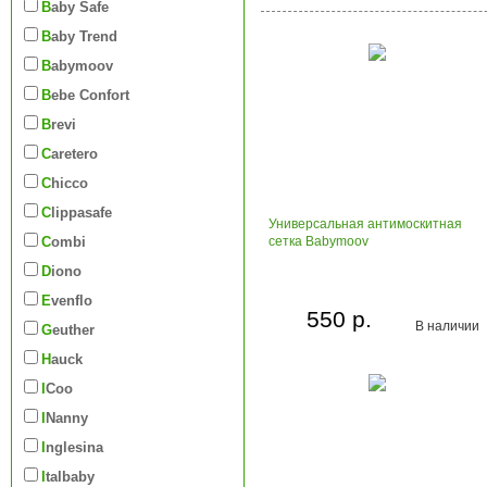
Baby Safe
Baby Trend
Babymoov
Bebe Confort
Brevi
Caretero
Chicco
Clippasafe
Универсальная антимоскитная
Combi
сетка Babymoov
Diono
Evenflo
550 р.
В наличии
Geuther
Hauck
iCoo
iNanny
Inglesina
Italbaby