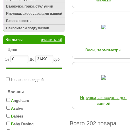
Манежи
Ванночки, горки, стульчики
Игрушки, акессуары для ванной
Безопасность
Накопители подгузников
Фильтры
очистить всё
Цена
Весы, термометры
От
До
руб.
Товары со скидкой
Бренды
Игрушки, акессуары для
Angelcare
ванной
Asalvo
Babies
Всего 202 товара
Baby Desing