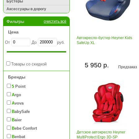
Бустеры
Аксессуары в дорогу
Фильтры
очистить всё
Цена
Автокресло-бустер Heyner Kids
От
До
руб.
SafeUp XL
5 950 р.
Товары со скидкой
Предзаказ
Бренды
5 Point
Argo
Avova
BabySafe
Baier
Bebe Confort
Детское автокресло Heyner
Benbat
MultiProtect Ergo 3D-SP