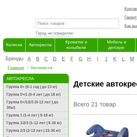
Конта
Гарант
Как вы
Город не определен
Кроватки и
Мебель в
Коляски
Автокресла
колыбели
детскую
Бренды
A
B
C
D
E
F
G
H
I
J
K
L
M
Главная
Автокресла
АВТОКРЕСЛА
Детские автокре
Группа 0+ (0-1 год | до 13 кг)
Группа 0+/1 (0-4 лет | до 18 кг)
Группа 0+/1/2/3 (0-12 лет | до
Всего 21 товар
36кг)
Группа 1 (1-4 лет | 9-18 кг)
Группа 1/2/3 (1-12 лет | 9-36 кг)
Группа 2/3 (3-12 лет | 15-36 кг)