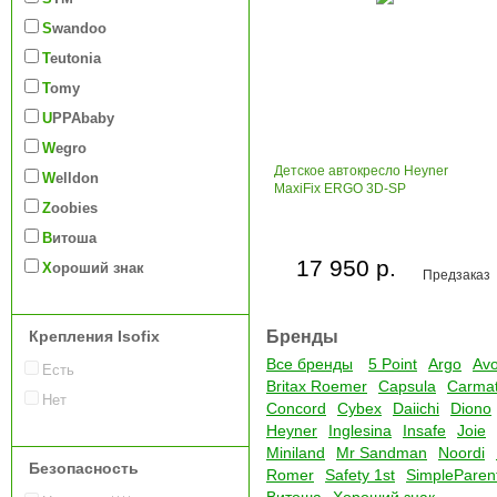
Swandoo
Teutonia
Tomy
UPPAbaby
Wegro
Детское автокресло Heyner
Welldon
MaxiFix ERGO 3D-SP
Zoobies
Витоша
17 950 р.
Хороший знак
Предзаказ
Крепления Isofix
Бренды
Все бренды
5 Point
Argo
Av
Есть
Britax Roemer
Capsula
Carma
Нет
Concord
Cybex
Daiichi
Diono
Heyner
Inglesina
Insafe
Joie
Miniland
Mr Sandman
Noordi
Безопасность
Romer
Safety 1st
SimpleParen