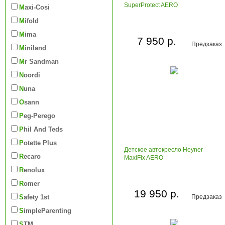
SuperProtect AERO
Maxi-Cosi
Mifold
Mima
7 950 р.
Предзаказ
Miniland
Mr Sandman
Noordi
Nuna
Osann
Peg-Perego
Phil And Teds
Potette Plus
Детское автокресло Heyner
Recaro
MaxiFix AERO
Renolux
Romer
19 950 р.
Safety 1st
Предзаказ
SimpleParenting
STM