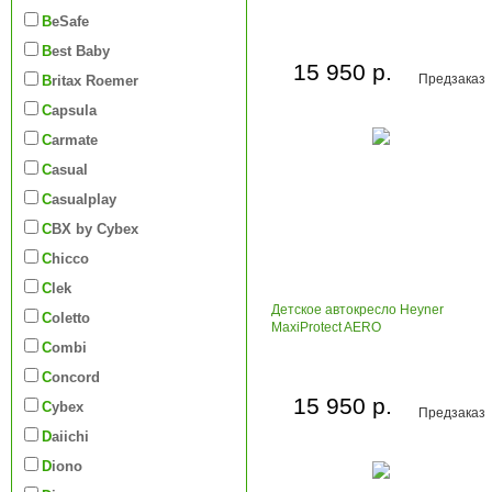
BeSafe
Best Baby
15 950 р.
Предзаказ
Britax Roemer
Capsula
Carmate
Casual
Casualplay
CBX by Cybex
Chicco
Clek
Детское автокресло Heyner
Coletto
MaxiProtect AERO
Combi
Concord
15 950 р.
Cybex
Предзаказ
Daiichi
Diono