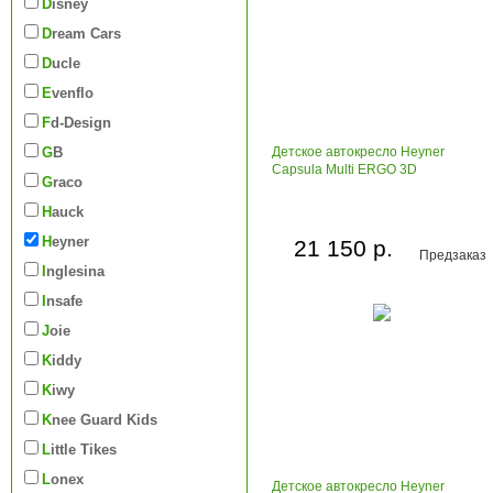
Disney
Dream Cars
Ducle
Evenflo
Fd-Design
GB
Детское автокресло Heyner
Capsula Multi ERGO 3D
Graco
Hauck
Heyner
21 150 р.
Предзаказ
Inglesina
Insafe
Joie
Kiddy
Kiwy
Knee Guard Kids
Little Tikes
Lonex
Детское автокресло Heyner