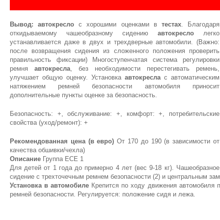
Вывод:
автокресло
с хорошими оценками в
тестах
. Благодаря
откидываемому чашеобразному сидению
автокресло
легко
устанавливается даже в двух и трехдверные автомобили. (Важно:
после возвращения сидения из сложенного положения проверить
правильность фиксации) Многоступенчатая система регулировки
ремня
автокресла
, без необходимости перестегивать ремень,
улучшает общую оценку. Установка
автокресла
с автоматическим
натяжением ремней безопасности автомобиля приносит
дополнительные пункты оценке за безопасность.
Безопасность: +, обслуживание: +, комфорт: +, потребительские
свойства (уход/ремонт): +
Рекомендованная цена (в евро)
От 170 до 190 (в зависимости от
качества обшивки/чехла)
Описание
Группа ЕСЕ 1
Для детей от 1 года до примерно 4 лет (вес 9-18 кг). Чашеобразное
сидение с трехточечным ремнем безопасности (2) и центральным за
Установка в автомобиле
Крепится по ходу движения автомобиля 
ремней безопасности. Регулируется: положение сидя и лежа.