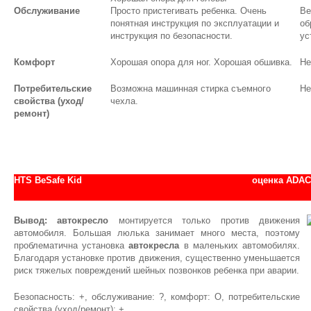
Обслуживание
Просто пристегивать ребенка. Очень
Ве
понятная инструкция по эксплуатации и
об
инструкция по безопасности.
ус
Комфорт
Хорошая опора для ног. Хорошая обшивка.
Не
Потребительские
Возможна машинная стирка съемного
Не
свойства (уход/
чехла.
ремонт)
HTS BeSafe Kid
оценка АDAC
Вывод:
автокресло
монтируется только против движения
автомобиля. Большая люлька занимает много места, поэтому
проблематична установка
автокресла
в маленьких автомобилях.
Благодаря установке против движения, существенно уменьшается
риск тяжелых повреждений шейных позвонков ребенка при аварии.
Безопасность: +, обслуживание: ?, комфорт: О, потребительские
свойства (уход/ремонт): +