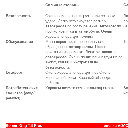
Сильные стороны
Сл
Безопасность
Очень небольшая нагрузка при боковом
Ли
ударе. Легко регулируется размер
ло
автокресла
по росту ребенка.
Автокресло
бе
прочно крепится в автомобиле. Очень
хорошая опора для головы.
Обслуживание
Мала вероятность неправильного
Тя
обращения с
автокреслом
. Просто
пристегивать ребенка. Легко установить
автокресло
. Очень понятная инструкция по
эксплуатации и инструкция по
безопасности.
Комфорт
Очень хорошая опора для ног. Очень
хорошая обшивка. Хороший обзор для
ребенка.
Потребительские
Хорошая возможность наладки/ремонта.
Во
свойства (уход/
че
ремонт)
Romer King TS Plus
оценка АDAC