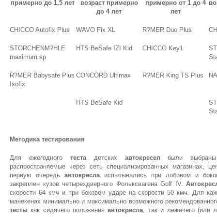
примерно до 1,5 лет
возраст примерно
примерно от 1 до 4
во
до 4 лет
лет
CHICCO Autofix Plus
WAVO Fix XL
R?MER Duo Plus
CH
STORCHENM?HLE
HTS BeSafe IZI Kid
CHICCO Key1
S
maximum sp
Sta
R?MER Babysafe Plus
CONCORD Ultimax
R?MER King TS Plus
NA
Isofix
HTS BeSafe Kid
S
St
Методика тестирования
Для ежегодного
теста
детских
автокресел
были выбраны м
распространяемые через сеть специализированных магазинах, це
первую очередь
автокресла
испытывались при лобовом и боков
закреплен кузов четырехдверного Фольксвагена Golf IV.
Автокрес
скорости 64 кмч и при боковом ударе на скорости 50 кмч. Для ка
манекенах минимально и максимально возможного рекомендованного 
тесты
как сидячего положения
автокресла
, так и лежачего (или 