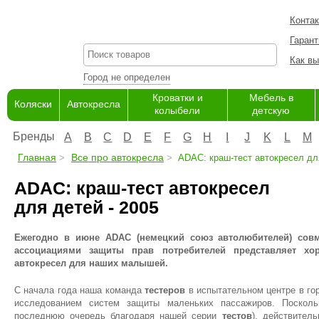
Конта
Гарант
Как вы
Город не определен
Кроватки и
Мебель в
Коляски
Автокресла
колыбели
детскую
Бренды
A
B
C
D
E
F
G
H
I
J
K
L
M
Главная
Все про автокресла
ADAC: краш-тест автокресел для
ADAC: краш-тест автокресел
для детей - 2005
Ежегодно в июне ADAC (немецкий союз автолюбителей) сов
ассоциациями защиты прав потребителей представляет х
автокресел для наших малышей.
С начала года наша команда
тестеров
в испытательном центре в го
исследованием систем защиты маленьких пассажиров. Посколь
последнюю очередь благодаря нашей серии
тестов
), действител