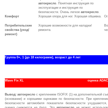
автокресло
. Понятная инструкция по
эксплуатации и инструкция по
безопасности. Очень легкое
автокресло
.
Комфорт
Хорошая опора для ног. Хорошая обшивка.
Ог
Потребительские
Хорошие возможности для наладки/
Во
свойства (уход/
ремонта.
че
ремонт)
Группа 0+, 1 (до 18 килограмм), возраст до 4 лет
Wavo Fix XL
оценка АDAC
Вывод:
автокресло
с креплением ISOFIX (1) на дополнительной съ
(основании) и хорошими оценками по безопасности. При креплени
безопасности автомобиля показатели безопасности ухудшаются
оценка снижается на балл. Это
автокресло
не может использов