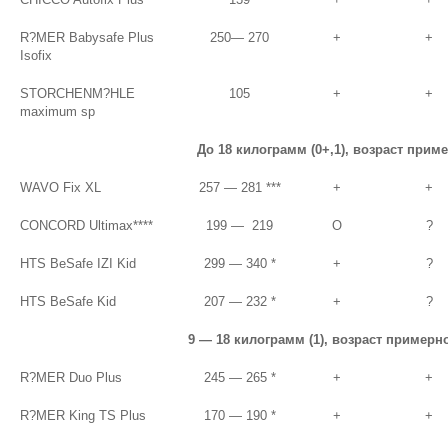
R?MER Babysafe Plus
250— 270
+
+
Isofix
STORCHENM?HLE
105
+
+
maximum sp
До 18 килограмм (0+,1), возраст приме
WAVO Fix XL
257 — 281 ***
+
+
CONCORD Ultimax****
199 — 219
О
?
HTS BeSafe IZI Kid
299 — 340 *
+
?
HTS BeSafe Kid
207 — 232 *
+
?
9 — 18 килограмм (1), возраст примерно
R?MER Duo Plus
245 — 265 *
+
+
R?MER King TS Plus
170 — 190 *
+
+