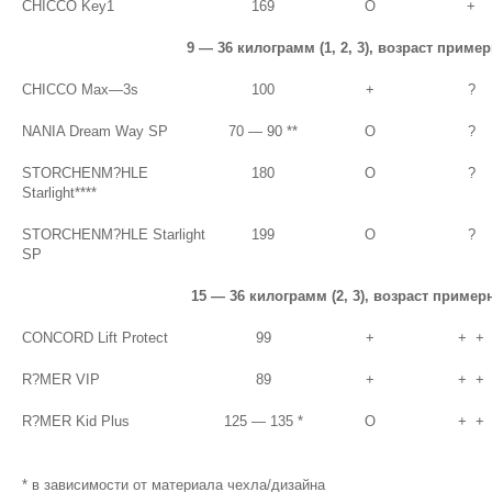
CHICCO Key1
169
О
+
9 — 36 килограмм (1, 2, 3), возраст пример
CHICCO Max—3s
100
+
?
NANIA Dream Way SP
70 — 90 **
О
?
STORCHENM?HLE
180
О
?
Starlight****
STORCHENM?HLE Starlight
199
О
?
SP
15 — 36 килограмм (2, 3), возраст примерн
CONCORD Lift Protect
99
+
+ +
R?MER VIP
89
+
+ +
R?MER Kid Plus
125 — 135 *
О
+ +
* в зависимости от материала чехла/дизайна