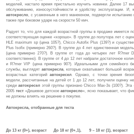
моделей, настало время пристально изучить новинки. Далее 17 в
обслуживанию, износоустойчивости и удобству эксплуатации. И, 
автокресло
, с усаженным в него манекеном, подвергли испытанию 
также при боковом ударе на скорости 50 кмч.
Радует то, что для каждой возрастной группы в продаже имеется 
соответствующая оценке «хорошо». В группе до полутора лет с о
HLE maximum sp (цена 105?), Chicco Autofix Plus (139?) и существ
Plus Isofix (примерно 260?). В группе до 4 лет единственная мод
(цена примерно 270?). В группе от года до четырех лет R?mer D
соответственно). В группе от 4 до 12 лет набрали достаточное колич
и R?mer VIP (цена примерно 90?). Идеальными для семейного б
службы, выглядят
автокресла
, которые охватывают большой возра
возрастных категорий
автокресел
. Однако, с точки зрения безо
модели, рассчитанные на детей от 1 до 12 лет, получили оценку 
среди
автокресел
этой группы признано Chicco Max-3s (100?). Эта
2005
тест
«Дешевое детское
автокресло
», ясно показывает, что ф
не должны влиять на решение о покупке.
Автокресла, отобранные для теста
До 13 кг (0+), возраст
До 18 кг (0+,1),
9 – 18 кг (1), возраст