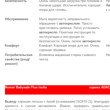
Безопасность
Очень небольшая нагрузка при лобовом и
Не
боковом ударе. Исключительно хорошая
Ав
опора для головы.
к 
Обслуживание
Мала вероятность неправильного
обращения с
автокреслом
. Просто
пристегивать ребенка. Легко установить
автокресло
. Понятная инструкция по
эксплуатации и инструкция по
безопасности. Очень легкое
автокресло
.
Комфорт
Комфорт Хорошая опора для ног. Очень
Не
хорошая обшивка.
Потребительские
Возможна машинная стирка съемного
Не
свойства (уход/
чехла.
ремонт)
Romer Babysafe Plus Isofix
оценка АDAC
Вывод:
хорошая люлька с базой (основанием) ISOFIX (1), благодар
крепится в салоне автомобиля. (Важно: проверить правильно