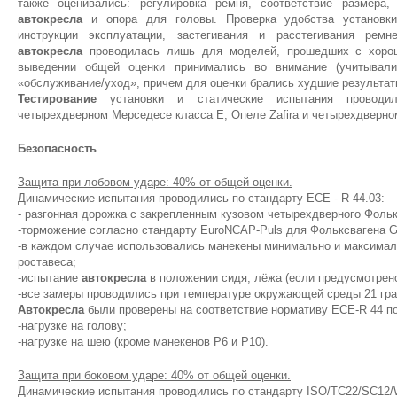
также оценивались: регулировка ремня, соответствие размера,
автокресла
и опора для головы. Проверка удобства установк
инструкции эксплуатации, застегивания и расстегивания рем
автокресла
проводилась лишь для моделей, прошедших с хоро
выведении общей оценки принимались во внимание (учитывалис
«обслуживание/уход», причем для оценки брались худшие результа
Тестирование
установки и статические испытания проводил
четырехдверном Мерседесе класса Е, Опеле Zafira и четырехдверном
Безопасность
Защита при лобовом ударе: 40% от общей оценки.
Динамические испытания проводились по стандарту ECE - R 44.03:
- разгонная дорожка с закрепленным кузовом четырехдверного Фолькс
-торможение согласно стандарту EuroNCAP-Puls для Фольксвагена Go
-в каждом случае использовались манекены минимально и максимал
роставеса;
-испытание
автокресла
в положении сидя, лёжа (если предусмотрен
-все замеры проводились при температуре окружающей среды 21 гр
Автокресла
были проверены на соответствие нормативу ECE-R 44 по
-нагрузке на голову;
-нагрузке на шею (кроме манекенов P6 и P10).
Защита при боковом ударе: 40% от общей оценки.
Динамические испытания проводились по стандарту ISO/TC22/SC12/