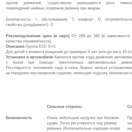
против движения, существенно уменьшается риск тяжел
повреждений шейных позвонков ребенка при аварии.
Безопасность: +, обслуживание: ?, комфорт: О, потребительск
свойства (уход/ремонт): О
Рекомендованная цена (в евро)
От 299 до 340 (в зависимости 
качества обшивки/чехла)
Описание
Группа ЕСЕ 0+/1
Для детей с момента рождения до примерно 4 лет (или до веса 18 кг
Установка в автомобиле
Крепится против хода движения автомоби
с базой при помощи трехточечных автомобильных ремне
Регулируется: положение сидя и лежа. Важно: нельзя устанавлива
на переднем пассажирском сидении, имеющем подушку безопасност
Сильные стороны
Сл
Безопасность
Очень небольшая нагрузка при боковом
Пр
ударе. Легко регулируется под размер
зн
ребенка. Исключительно хорошая опора
не