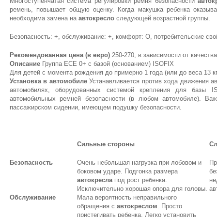
Многоступенчатая система регулировки ремня безопасности
авток
ремень, повышает общую оценку. Когда макушка ребенка оказыв
необходима замена на
автокресло
следующей возрастной группы.
Безопасность: +, обслуживание: +, комфорт: О, потребительские свой
Рекомендованная цена (в евро)
250-270, в зависимости от качеств
Описание
Группа ЕСЕ 0+ с базой (основанием) ISOFIX
Для детей с момента рождения до примерно 1 года (или до веса 13 к
Установка в автомобиле
Устанавливается против хода движения ав
автомобилях, оборудованных системой крепления для базы I
автомобильных ремней безопасности (в любом автомобиле). Важ
пассажирском сидении, имеющем подушку безопасности.
Сильные стороны
Сл
Безопасность
Очень небольшая нагрузка при лобовом и
Пр
боковом ударе. Подгонка размера
бе
автокресла
под рост ребенка.
не
Исключительно хорошая опора для головы.
ав
Обслуживание
Мала вероятность неправильного
обращения с
автокреслом
. Просто
пристегивать ребенка. Легко установить