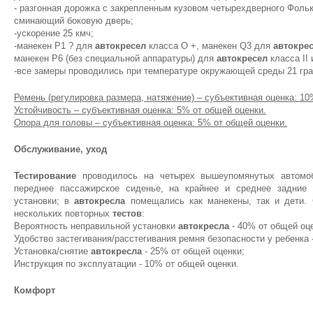
- разгонная дорожка с закрепленным кузовом четырехдверного Фолькс
сминающий боковую дверь;
-ускорение 25 кмч;
-манекен P1 ? для
автокресел
класса O +, манекен Q3 для
автокре
манекен P6 (без специальной аппаратуры) для
автокресел
класса II и
-все замеры проводились при температуре окружающей среды 21 гр
Ремень (регулировка размера, натяжение) – субъективная оценка: 10
Устойчивость – субъективная оценка: 5% от общей оценки.
Опора для головы – субъективная оценка: 5% от общей оценки.
Обслуживание, уход
Тестирование
проводилось на четырех вышеупомянутых автом
переднее пассажирское сиденье, на крайнее и среднее задние 
установки; в
автокресла
помещались как манекены, так и дети. 
нескольких повторных
тестов
:
Вероятность неправильной установки
автокресла
- 40% от общей оц
Удобство застегивания/расстегивания ремня безопасности у ребенка 
Установка/снятие
автокресла
- 25% от общей оценки;
Инструкция по эксплуатации - 10% от общей оценки.
Комфорт