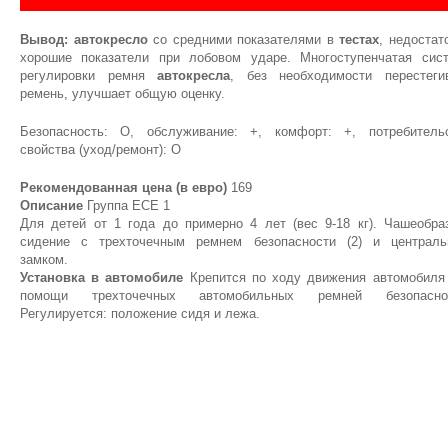
Вывод:
автокресло
со средними показателями в
тестах
, недостат
хорошие показатели при лобовом ударе. Многоступенчатая сис
регулировки ремня
автокресла
, без необходимости перестеги
ремень, улучшает общую оценку.
Безопасность: О, обслуживание: +, комфорт: +, потребитель
свойства (уход/ремонт): О
Рекомендованная цена (в евро)
169
Описание
Группа ЕСЕ 1
Для детей от 1 года до примерно 4 лет (вес 9-18 кг). Чашеобра
сидение с трехточечным ремнем безопасности (2) и централ
замком.
Установка в автомобиле
Крепится по ходу движения автомобиля
помощи трехточечных автомобильных ремней безопаснос
Регулируется: положение сидя и лежа.