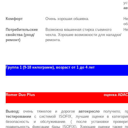
ус
ав
Комфорт
Очень хорошая обшивка.
Не
об
Потребительские
Возможна машинная стирка съемного
Не
свойства (уход/
чехла. Хорошие возможности для наладки/
ремонт)
ремонта.
Группа 1 (9-18 килограмм), возраст от 1 до 4 лет
Romer Duo Plus
оценка АDAC
Вывод:
очень тяжелое и дорогое
автокресло
получило, п
тестировании
с системой ISOFIX, лучшие оценки в категори
безопасность и обслуживание. ( после установки провери
правильность фиксации базы ISOFIX). Хорошие оценки также п