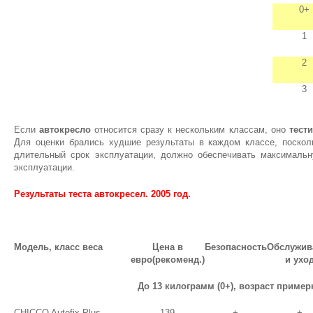
0+
1
2
3
Если
автокресло
относится сразу к нескольким классам, оно
тест
Для оценки брались худшие результаты в каждом классе, поско
длительный срок эксплуатации, должно обеспечивать максимальн
эксплуатации.
Результаты теста автокресел. 2005 год.
Модель, класс веса
Цена в
Безопасность
Обслужив
евро(рекоменд.)
и ухо
До 13 килограмм (0+), возраст примерн
CHICCO Autofix Plus
139
+
+