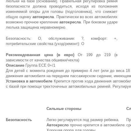
люльки на базе (основании). Правильная регулировка ремня
безопасности должна проводиться, исходя из положения
изменяемой опоры для головы (подголовника), что снижает
общую оценку
автокресла
. Практически во всех автомобилях
возможно прочное крепление
автокресла
. При боковом ударе
люлька защищена неравномерно.
Безопасность: О, обслуживание: ?, комфорт: +,
потребительские свойства (уход/ремонт): О
Рекомендованная цена (в евро)
От 199 до 219 (в
зависимости от качества обшивки/чехла)
Описание
Группа ЕСЕ 0+/1
Для детей с момента рождения до примерно 4 лет (или до веса 18 
движения автомобиля на переднем пассажирском сидении, имеющем
Установка в автомобиле
Крепится против хода движения автомобиля 
с базой при помощи трехточечных автомобильных ремней. Регулируе
Сильные стороны
Сл
Безопасность
Легко регулируется под размер ребенка.
Пр
Автокресло
прочно крепится в автомобиле.
ср
Хорошая опора для головы