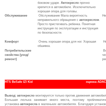
боковом ударе.
Автокресло
прочно
крепится в автомобиле. Исключительно
хорошая опора для головы.
Обслуживание
Обслуживание Мала вероятность
Не
неправильного обращения с
автокреслом
.
Просто пристегивать ребенка. Понятная
инструкция по эксплуатации и инструкция
по безопасности.
Комфорт
Очень хорошая опора для ног. Хорошая
Не
обшивка.
Потребительские
Во
свойства (уход/
че
ремонт)
ре
HTS BeSafe IZI Kid
оценка АDAC
Вывод:
автокресло
монтируется только против движения автомобил
Большая люлька занимает много места, поэтому проблематич
установка
автокресла
в маленьких автомобилях. Благодаря установ