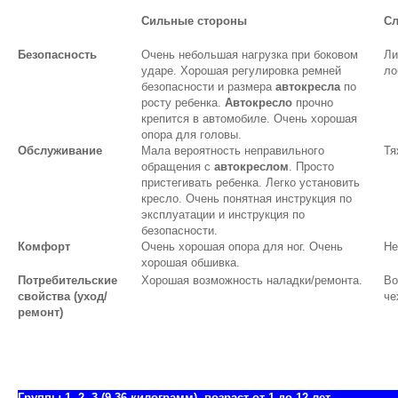
Сильные стороны
Сл
Безопасность
Очень небольшая нагрузка при боковом
Ли
ударе. Хорошая регулировка ремней
ло
безопасности и размера
автокресла
по
росту ребенка.
Автокресло
прочно
крепится в автомобиле. Очень хорошая
опора для головы.
Обслуживание
Мала вероятность неправильного
Тя
обращения с
автокреслом
. Просто
пристегивать ребенка. Легко установить
кресло. Очень понятная инструкция по
эксплуатации и инструкция по
безопасности.
Комфорт
Очень хорошая опора для ног. Очень
Не
хорошая обшивка.
Потребительские
Хорошая возможность наладки/ремонта.
Во
свойства (уход/
че
ремонт)
Группы 1, 2, 3 (9-36 килограмм), возраст от 1 до 12 лет