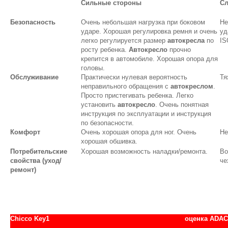
Сильные стороны
Сл
Безопасность
Очень небольшая нагрузка при боковом
Не
ударе. Хорошая регулировка ремня и очень
уд
легко регулируется размер
автокресла
по
IS
росту ребенка.
Автокресло
прочно
крепится в автомобиле. Хорошая опора для
головы.
Обслуживание
Практически нулевая вероятность
Тя
неправильного обращения с
автокреслом
.
Просто пристегивать ребенка. Легко
установить
автокресло
. Очень понятная
инструкция по эксплуатации и инструкция
по безопасности.
Комфорт
Очень хорошая опора для ног. Очень
Не
хорошая обшивка.
Потребительские
Хорошая возможность наладки/ремонта.
Во
свойства (уход/
че
ремонт)
Chicco Key1
оценка АDAC