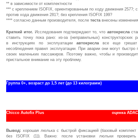
** в зависимости от комплектности
*** с креплением ISOFIX, ориентированным по ходу движения 257?; 
против хода движения 281?; без крепления ISOFIX 199?
**** согласно данным производителя, после
теста
внесены изменени
Краткий итог.
Исследования подтверждают то, что
автокресла
ста
ставить точку пока рано: из-за (неправильных) конструкторских
в инструкциях по эксплуатации
автокресла
все еще грешат 
несоблюдения правил эксплуатации. При аварии они могут быстро 
своих маленьких пассажиров. Поэтому важно, чтобы и производи
пристальное внимание на эту проблему.
Группа 0+, возраст до 1,5 лет (до 13 килограмм)
Chicco Autofix Plus
оценка АDAC
Вывод:
хорошая люлька с быстрой фиксацией (базовый комплект
без ISOFIX (1)). Важно: после установки люльки проверить