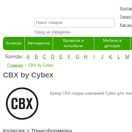
Конта
Гарант
Как вы
Город не определен
Кроватки и
Мебель в
Коляски
Автокресла
колыбели
детскую
Бренды
A
B
C
D
E
F
G
H
I
J
K
L
M
Главная
CBX by Cybex
CBX by Cybex
Бренд CBX создан компанией Cybex для лине
Коляски > Трансформеры