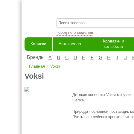
Город не определен
Кроватки и
Коляски
Автокресла
колыбели
Бренды
A
B
C
D
E
F
G
H
I
J
Главная
Voksi
Voksi
Детские конверты Voksi могут ис
шелка.
Природа - основной поставщик м
Пусть ваш ребенок крепко спит 