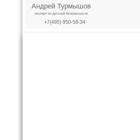
Андрей Турмышов
эксперт по детской безопасности
+7(495) 950-58-34
Креслашоп
Как выбр
Контакты
Все про авт
Доставка и оплата
Форум
Гарантии
Блог
Отзывы о нас
8(495)109-20-80
8(800)1000-955
Москва, Новохорошёвский пр-д, 18