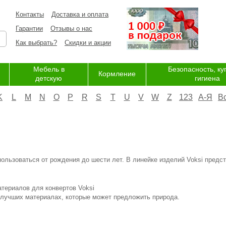
Контакты
Доставка и оплата
Гарантии
Отзывы о нас
Как выбрать?
Скидки и акции
Мебель в
Безопасность, ку
Кормление
детскую
гигиена
K
L
M
N
O
P
R
S
T
U
V
W
Z
123
А-Я
В
пользоваться от рождения до шести лет. В линейке изделий Voksi предс
атериалов для конвертов Voksi
в лучших материалах, которые может предложить природа.