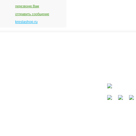
перезвоню Вам
отправить сообщение
kreslashop.ru
ать?
Каталог
окресла
Коляски
Автокресла
Кроватки и колыбели
Мебель в детскую
Кормление
Сайт не являет
Безопасность, купание, гигиена
Конверты, слинги
Игры, игрушки