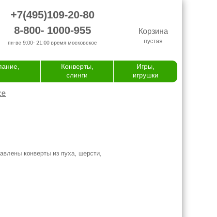
+7(495)109-20-80
8-800- 1000-955
Корзина
пустая
пн-вс 9:00- 21:00
время московское
пание,
Конверты,
Игры,
слинги
игрушки
се
тавлены конверты из пуха, шерсти,