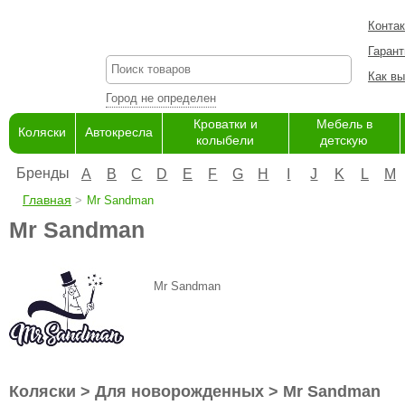
Конта
Гарант
Как вы
Город не определен
Кроватки и
Мебель в
Коляски
Автокресла
колыбели
детскую
Бренды
A
B
C
D
E
F
G
H
I
J
K
L
M
Главная
Mr Sandman
Mr Sandman
Mr Sandman
Коляски > Для новорожденных > Mr Sandman