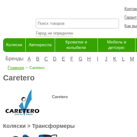
Конта
Гарант
Как вы
Город не определен
Кроватки и
Мебель в
Коляски
Автокресла
колыбели
детскую
Бренды
A
B
C
D
E
F
G
H
I
J
K
L
M
Главная
Caretero
Caretero
Сaretero
Коляски > Трансформеры