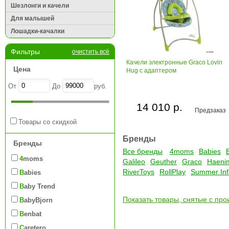
Шезлонги и качели
Для малышей
Лошадки-качалки
Фильтры
очистить всё
Качели электронные Graco Lovin
Цена
Hug с адаптером
От
До
руб.
14 010 р.
Предзаказ
Товары со скидкой
Бренды
Бренды
Все бренды
4moms
Babies
4moms
Galileo
Geuther
Graco
Haeni
RiverToys
RollPlay
Summer Inf
Babies
Baby Trend
Показать товары, снятые с про
BabyBjorn
Benbat
Caretero