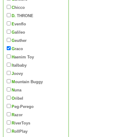
Chicco
D. THRONE
Evenflo
Galileo
Geuther
Graco
Haenim Toy
Italbaby
Joovy
Mountain Buggy
Nuna
Oribel
Peg-Perego
Razor
RiverToys
RollPlay