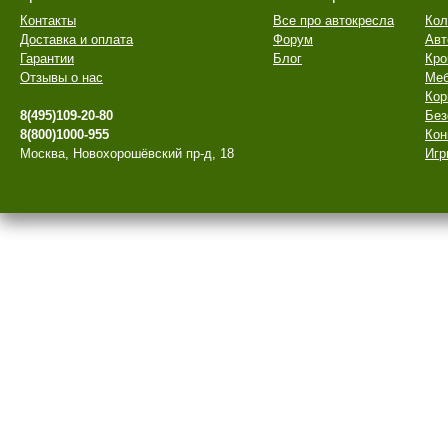
Контакты
Все про автокресла
Кол
Доставка и оплата
Форум
Авт
Гарантии
Блог
Кро
Отзывы о нас
Меб
Кор
8(495)109-20-80
Без
8(800)1000-955
Кон
Москва, Новохорошёвский пр-д, 18
Игр