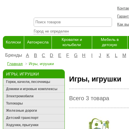
Конта
Гарант
Как вы
Город не определен
Кроватки и
Мебель в
Коляски
Автокресла
колыбели
детскую
Бренды
A
B
C
D
E
F
G
H
I
J
K
L
M
Главная
Игры, игрушки
ИГРЫ, ИГРУШКИ
Игры, игрушки
Горки, качели, песочницы
Домики и игровые комплексы
Электромобили
Всего 3 товара
Толокары
Железные дороги
Детский транспорт
Ходунки, прыгунки