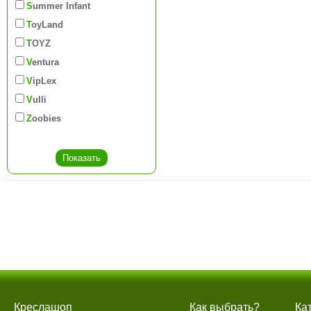
Summer Infant
ToyLand
TOYZ
Ventura
VipLex
Vulli
Zoobies
Креслашоп
Как выбрать?
Ка