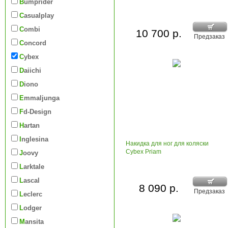
Bumprider
Casualplay
Combi
10 700 р.
Предзаказ
Concord
Cybex
Daiichi
Diono
Emmaljunga
Fd-Design
Hartan
Inglesina
Накидка для ног для коляски
Cybex Priam
Joovy
Larktale
Lascal
8 090 р.
Предзаказ
Leclerc
Lodger
Mansita