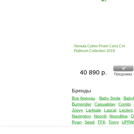
Люлька Cybex Priam Carry Cot
Platinum Collection 2019
40 890 р.
Предзаказ
Бренды
Все бренды
Baby Smile
Baby
Bumprider
Casualplay
Combi
Joovy
Larktale
Lascal
Leclerc
Navington
Noordi
Noordline
O
Ryan
Seed
TFK
Tomy
UPPA