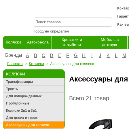
Конта
Гарант
Как вы
Город не определен
Кроватки и
Мебель в
Коляски
Автокресла
колыбели
детскую
Бренды
A
B
C
D
E
F
G
H
I
J
K
L
M
Главная
Коляски
Аксессуары для колясок
КОЛЯСКИ
Аксессуары для 
Трансформеры
Трость
Для новорожденных
Всего 21 товар
Прогулочные
Коляски 2в1 и 3в1
Для двоих и троих
Аксессуары для колясок