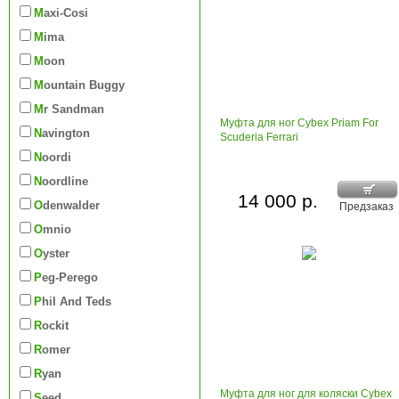
Maxi-Cosi
Mima
Moon
Mountain Buggy
Mr Sandman
Муфта для ног Cybex Priam For
Navington
Scuderia Ferrari
Noordi
Noordline
14 000 р.
Odenwalder
Предзаказ
Omnio
Oyster
Peg-Perego
Phil And Teds
Rockit
Romer
Ryan
Муфта для ног для коляски Cybex
Seed