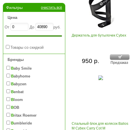
Фильтры
очистить всё
Цена
От
До
руб.
Держатель для бутылочек Cybex
Товары со скидкой
Бренды
950 р.
Предзаказ
Baby Smile
Babyhome
Babyzen
Benbat
Bloom
BOB
Britax Roemer
Bumbleride
Спальный блок для колясок Balios
M Cybex Carry Cot M