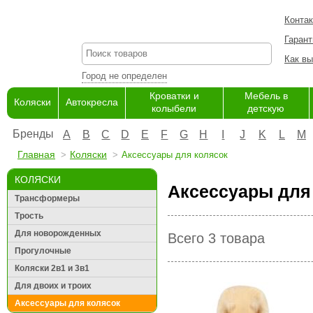
Конта
Гарант
Как вы
Город не определен
Кроватки и
Мебель в
Коляски
Автокресла
колыбели
детскую
Бренды
A
B
C
D
E
F
G
H
I
J
K
L
M
Главная
Коляски
Аксессуары для колясок
КОЛЯСКИ
Аксессуары для 
Трансформеры
Трость
Для новорожденных
Всего 3 товара
Прогулочные
Коляски 2в1 и 3в1
Для двоих и троих
Аксессуары для колясок