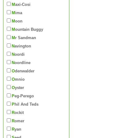
Maxi-Cosi
Mima
Moon
Mountain Buggy
Mr Sandman
Navington
Noordi
Noordline
Odenwalder
Omnio
Oyster
Peg-Perego
Phil And Teds
Rockit
Romer
Ryan
Seed