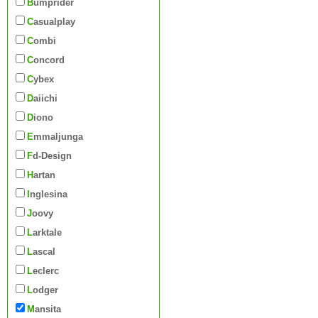
Bumprider
Casualplay
Combi
Concord
Cybex
Daiichi
Diono
Emmaljunga
Fd-Design
Hartan
Inglesina
Joovy
Larktale
Lascal
Leclerc
Lodger
Mansita