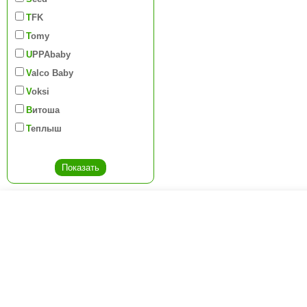
TFK
Tomy
UPPAbaby
Valco Baby
Voksi
Витоша
Теплыш