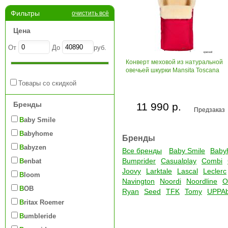
Фильтры
очистить всё
Цена
От
До
руб.
Конверт меховой из натуральной
овечьей шкурки Mansita Toscana
Товары со скидкой
Бренды
11 990 р.
Предзаказ
Baby Smile
Babyhome
Бренды
Babyzen
Все бренды
Baby Smile
Baby
Bumprider
Casualplay
Combi
Benbat
Joovy
Larktale
Lascal
Leclerc
Bloom
Navington
Noordi
Noordline
O
BOB
Ryan
Seed
TFK
Tomy
UPPA
Britax Roemer
Bumbleride