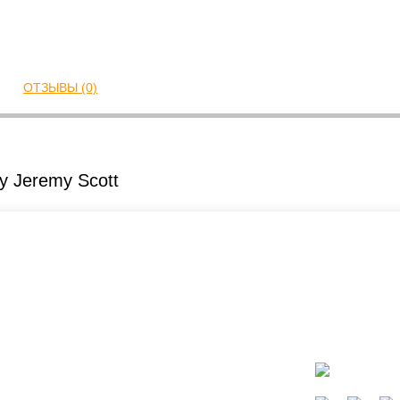
ОТЗЫВЫ (0)
y Jeremy Scott
ать?
Каталог
окресла
Коляски