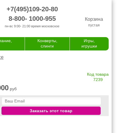
+7(495)109-20-80
8-800- 1000-955
Корзина
пустая
пн-вс 9:00- 21:00
время московское
пание,
Конверты,
Игры,
слинги
игрушки
се
Код товара
7239
900
руб
Заказать этот товар