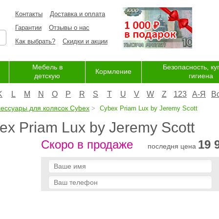
Контакты
Доставка и оплата
Гарантии
Отзывы о нас
Как выбрать?
Скидки и акции
Мебель в
Безопасность, ку
Кормление
детскую
гигиена
K
L
M
N
O
P
R
S
T
U
V
W
Z
123
А-Я
В
сессуары для колясок Cybex
Cybex Priam Lux by Jeremy Scott
x Priam Lux by Jeremy Scott
Скоро в продаже
19 
последня цена