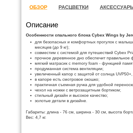
ОБЗОР
РАСЦВЕТКИ
АКСЕССУАР
Описание
Особенности спального блока Cybex Wings by Jer
для безопасных и комфортных прогулок с малыш
месяцев (до 9 кг);
совместим с системой для путешествий Cybex Pr
прочное деревянное дно обеспечит правильное
мягкий матрасик с memory foam - функцией памя
продуманная система вентиляции;
увеличенный капор с защитой от солнца UVP50+, 
в капоре есть смотровое окошко;
практичная съемная ручка для удобной переноск
чехол на ножки с ветрозащитным бортиком;
стильный дизайн и высокое качество;
золотые детали в дизайне.
Габариты: длина - 76 см, ширина - 30 см, высота борта
Вес: 4,7 кг.