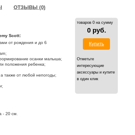
Ы
ОТЗЫВЫ (0)
товаров 0 на сумму
0 руб.
emy Scott:
ами от рождения и до 6
Купить
iam;
 формирование осанки малыша;
Отметьте
ти положения ребенка;
интересующие
аксессуары и купите
а также от любой непогоды;
в один клик
и;
 - 20 см.