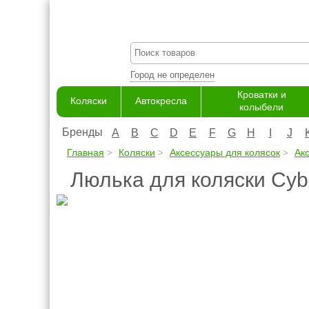
Город не определен
Кроватки и
Коляски
Автокресла
колыбели
Бренды
A
B
C
D
E
F
G
H
I
J
Главная
Коляски
Аксессуары для колясок
Ак
Люлька для коляски Cybe