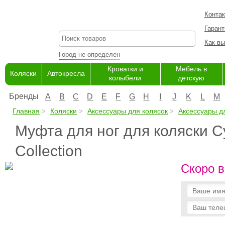
Конта
Гарант
Как вы
Город не определен
Кроватки и
Мебель в
Коляски
Автокресла
колыбели
детскую
Бренды
A
B
C
D
E
F
G
H
I
J
K
L
M
Главная
Коляски
Аксессуары для колясок
Аксессуары д
Муфта для ног для коляски C
Collection
Скоро в