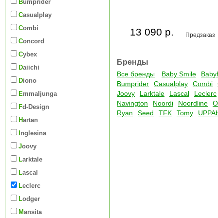
Bumprider
Casualplay
Combi
13 090 р.
Предзаказ
Concord
Cybex
Бренды
Daiichi
Все бренды
Baby Smile
Baby
Diono
Bumprider
Casualplay
Combi
Joovy
Larktale
Lascal
Leclerc
Emmaljunga
Navington
Noordi
Noordline
O
Fd-Design
Ryan
Seed
TFK
Tomy
UPPA
Hartan
Inglesina
Joovy
Larktale
Lascal
Leclerc
Lodger
Mansita