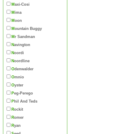
Maxi-Cosi
Mima
Moon
Mountain Buggy
Mr Sandman
Navington
Noordi
Noordline
Odenwalder
Omnio
Oyster
Peg-Perego
Phil And Teds
Rockit
Romer
Ryan
Seed