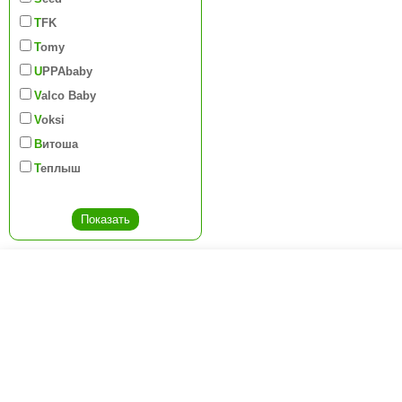
TFK
Tomy
UPPAbaby
Valco Baby
Voksi
Витоша
Теплыш