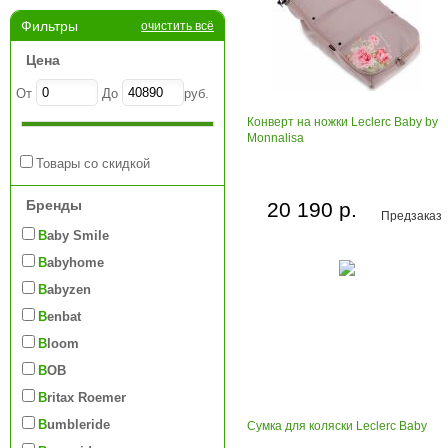
Фильтры
очистить всё
Цена
От
До
руб.
Конверт на ножки Leclerc Baby by
Monnalisa
Товары со скидкой
Бренды
20 190 р.
Предзаказ
Baby Smile
Babyhome
Babyzen
Benbat
Bloom
BOB
Britax Roemer
Bumbleride
Сумка для коляски Leclerc Baby