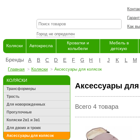
Конта
Гарант
Как вы
Город не определен
Кроватки и
Мебель в
Коляски
Автокресла
колыбели
детскую
Бренды
A
B
C
D
E
F
G
H
I
J
K
L
M
Главная
Коляски
Аксессуары для колясок
КОЛЯСКИ
Аксессуары для 
Трансформеры
Трость
Для новорожденных
Всего 4 товара
Прогулочные
Коляски 2в1 и 3в1
Для двоих и троих
Аксессуары для колясок