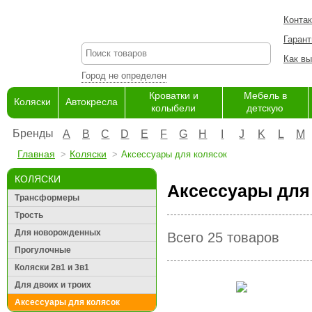
Конта
Гарант
Как вы
Город не определен
Кроватки и
Мебель в
Коляски
Автокресла
колыбели
детскую
Бренды
A
B
C
D
E
F
G
H
I
J
K
L
M
Главная
Коляски
Аксессуары для колясок
КОЛЯСКИ
Аксессуары для 
Трансформеры
Трость
Для новорожденных
Всего 25 товаров
Прогулочные
Коляски 2в1 и 3в1
Для двоих и троих
Аксессуары для колясок