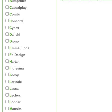
Bumprider
Casualplay
Combi
Concord
Cybex
Daiichi
Diono
Emmaljunga
Fd-Design
Hartan
Inglesina
Joovy
Larktale
Lascal
Leclerc
Lodger
Mansita