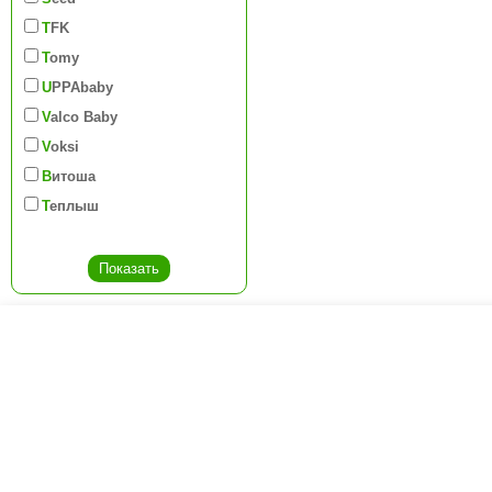
TFK
Tomy
UPPAbaby
Valco Baby
Voksi
Витоша
Теплыш