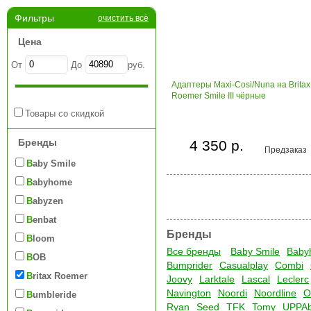
Фильтры
очистить всё
Цена
От
До
руб.
Адаптеры Maxi-Cosi/Nuna на Britax
Roemer Smile III чёрные
Товары со скидкой
Бренды
4 350 р.
Предзаказ
Baby Smile
Babyhome
Babyzen
Benbat
Бренды
Bloom
Все бренды
Baby Smile
Baby
BOB
Bumprider
Casualplay
Combi
Britax Roemer
Joovy
Larktale
Lascal
Leclerc
Navington
Noordi
Noordline
O
Bumbleride
Ryan
Seed
TFK
Tomy
UPPA