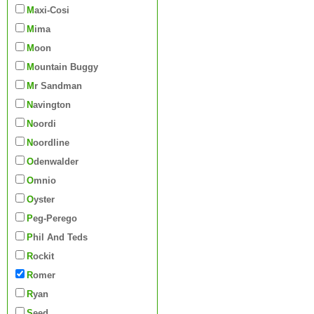
Maxi-Cosi
Mima
Moon
Mountain Buggy
Mr Sandman
Navington
Noordi
Noordline
Odenwalder
Omnio
Oyster
Peg-Perego
Phil And Teds
Rockit
Romer
Ryan
Seed