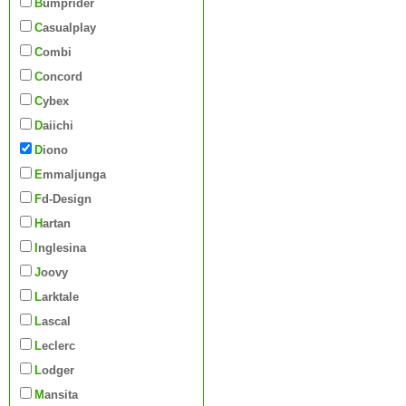
Bumprider
Casualplay
Combi
Concord
Cybex
Daiichi
Diono
Emmaljunga
Fd-Design
Hartan
Inglesina
Joovy
Larktale
Lascal
Leclerc
Lodger
Mansita