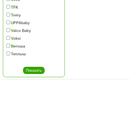
TFK
Tomy
UPPAbaby
Valco Baby
Voksi
Витоша
Теплыш