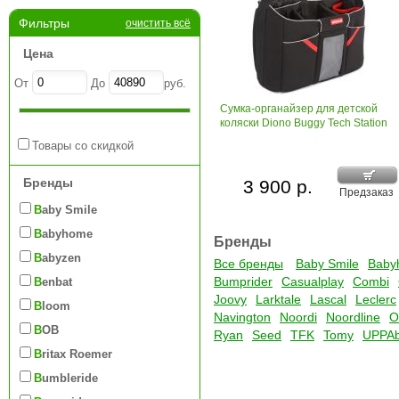
Фильтры
очистить всё
Цена
От
До
руб.
Сумка-органайзер для детской
коляски Diono Buggy Tech Station
Товары со скидкой
Бренды
3 900 р.
Предзаказ
Baby Smile
Babyhome
Бренды
Babyzen
Все бренды
Baby Smile
Baby
Bumprider
Casualplay
Combi
Benbat
Joovy
Larktale
Lascal
Leclerc
Bloom
Navington
Noordi
Noordline
O
BOB
Ryan
Seed
TFK
Tomy
UPPA
Britax Roemer
Bumbleride