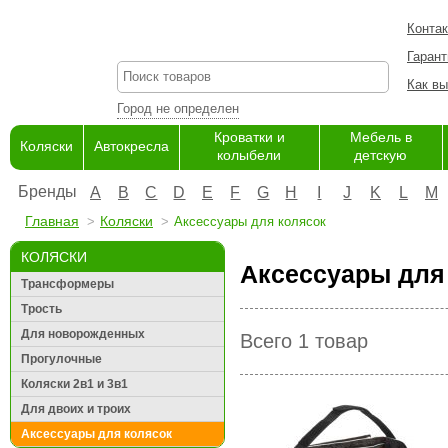
Конта
Гарант
Как вы
Город не определен
Кроватки и
Мебель в
Коляски
Автокресла
колыбели
детскую
Бренды
A
B
C
D
E
F
G
H
I
J
K
L
M
Главная
Коляски
Аксессуары для колясок
КОЛЯСКИ
Аксессуары для 
Трансформеры
Трость
Для новорожденных
Всего 1 товар
Прогулочные
Коляски 2в1 и 3в1
Для двоих и троих
Аксессуары для колясок