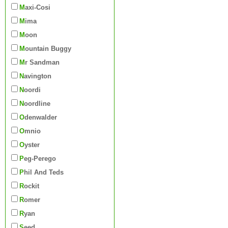
Maxi-Cosi
Mima
Moon
Mountain Buggy
Mr Sandman
Navington
Noordi
Noordline
Odenwalder
Omnio
Oyster
Peg-Perego
Phil And Teds
Rockit
Romer
Ryan
Seed