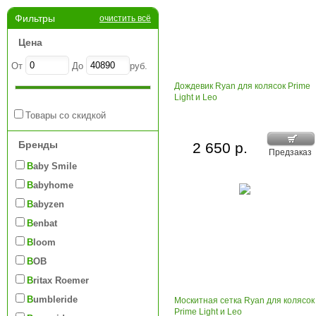
Фильтры
очистить всё
Цена
От
До
руб.
Дождевик Ryan для колясок Prime
Light и Leo
Товары со скидкой
Бренды
2 650 р.
Предзаказ
Baby Smile
Babyhome
Babyzen
Benbat
Bloom
BOB
Britax Roemer
Bumbleride
Москитная сетка Ryan для колясок
Prime Light и Leo