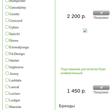
Bumprider
Casualplay
Combi
2 200 р.
Предзаказ
Concord
Cybex
Daiichi
Diono
Emmaljunga
Fd-Design
Hartan
Inglesina
Подстаканник для коляски Ryan
универсальный
Joovy
Larktale
Lascal
1 450 р.
Предзаказ
Leclerc
Lodger
Бренды
Mansita