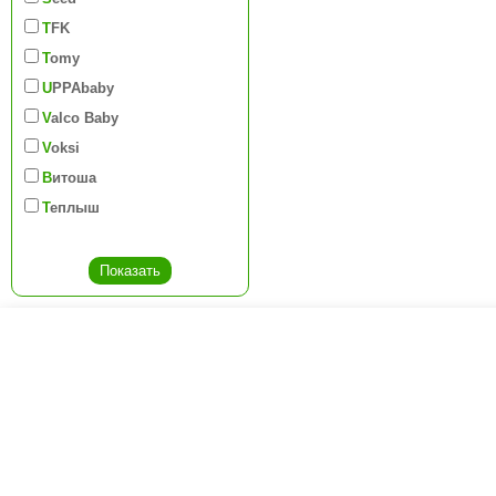
TFK
Tomy
UPPAbaby
Valco Baby
Voksi
Витоша
Теплыш