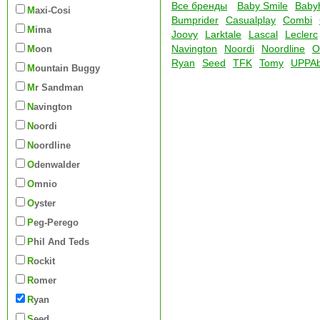
Все бренды
Baby Smile
Baby
Maxi-Cosi
Bumprider
Casualplay
Combi
Mima
Joovy
Larktale
Lascal
Leclerc
Navington
Noordi
Noordline
O
Moon
Ryan
Seed
TFK
Tomy
UPPA
Mountain Buggy
Mr Sandman
Navington
Noordi
Noordline
Odenwalder
Omnio
Oyster
Peg-Perego
Phil And Teds
Rockit
Romer
Ryan
Seed