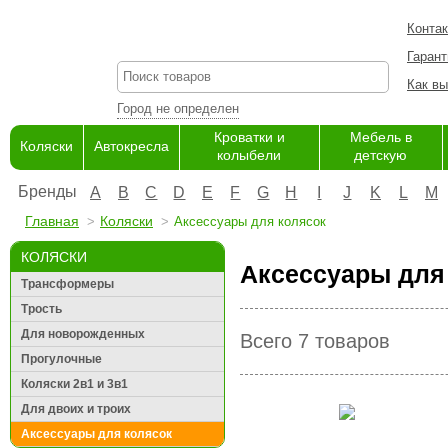
Конта
Гарант
Как вы
Город не определен
Кроватки и
Мебель в
Коляски
Автокресла
колыбели
детскую
Бренды
A
B
C
D
E
F
G
H
I
J
K
L
M
Главная
Коляски
Аксессуары для колясок
КОЛЯСКИ
Аксессуары для 
Трансформеры
Трость
Для новорожденных
Всего 7 товаров
Прогулочные
Коляски 2в1 и 3в1
Для двоих и троих
Аксессуары для колясок