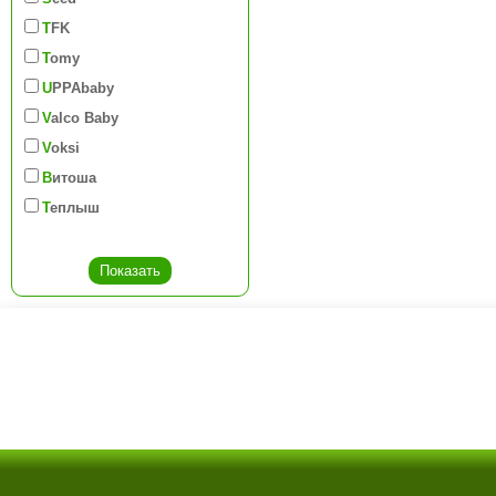
TFK
Tomy
UPPAbaby
Valco Baby
Voksi
Витоша
Теплыш