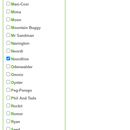
Maxi-Cosi
Mima
Moon
Mountain Buggy
Mr Sandman
Navington
Noordi
Noordline
Odenwalder
Omnio
Oyster
Peg-Perego
Phil And Teds
Rockit
Romer
Ryan
Seed