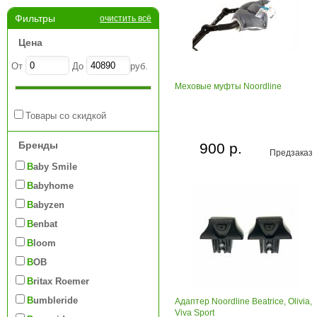
Фильтры
очистить всё
Цена
От
До
руб.
Меховые муфты Noordline
Товары со скидкой
Бренды
900 р.
Предзаказ
Baby Smile
Babyhome
Babyzen
Benbat
Bloom
BOB
Britax Roemer
Bumbleride
Адаптер Noordline Beatrice, Olivia,
Viva Sport