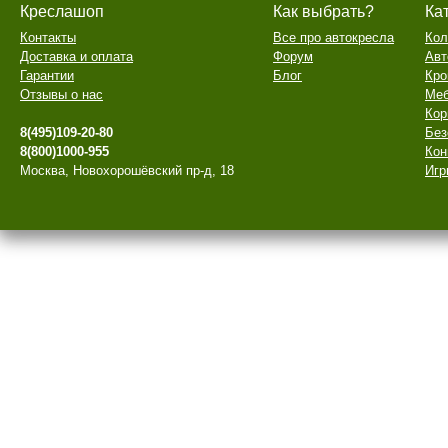
Креслашоп
Как выбрать?
Ка
Контакты
Все про автокресла
Кол
Доставка и оплата
Форум
Авт
Гарантии
Блог
Кро
Отзывы о нас
Меб
Кор
8(495)109-20-80
Без
8(800)1000-955
Кон
Москва, Новохорошёвский пр-д, 18
Игр