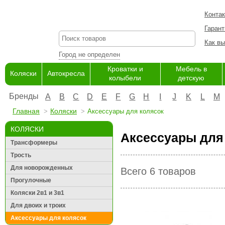
Конта
Гарант
Как вы
Город не определен
Кроватки и
Мебель в
Коляски
Автокресла
колыбели
детскую
Бренды
A
B
C
D
E
F
G
H
I
J
K
L
M
Главная
Коляски
Аксессуары для колясок
КОЛЯСКИ
Аксессуары для 
Трансформеры
Трость
Для новорожденных
Всего 6 товаров
Прогулочные
Коляски 2в1 и 3в1
Для двоих и троих
Аксессуары для колясок