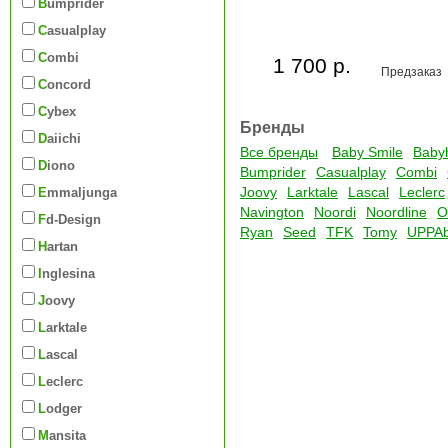
Bumprider
Casualplay
Combi
1 700 р.
Предзаказ
Concord
Cybex
Бренды
Daiichi
Все бренды
Baby Smile
Baby
Diono
Bumprider
Casualplay
Combi
Joovy
Larktale
Lascal
Leclerc
Emmaljunga
Navington
Noordi
Noordline
O
Fd-Design
Ryan
Seed
TFK
Tomy
UPPA
Hartan
Inglesina
Joovy
Larktale
Lascal
Leclerc
Lodger
Mansita