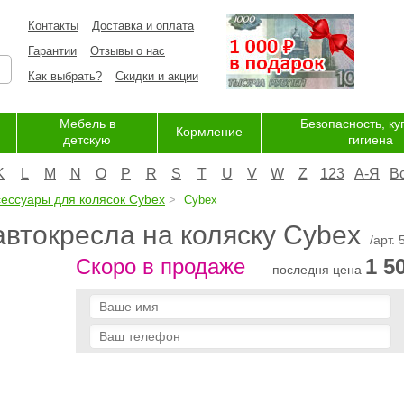
Контакты
Доставка и оплата
Гарантии
Отзывы о нас
Как выбрать?
Скидки и акции
Мебель в
Безопасность, ку
Кормление
детскую
гигиена
K
L
M
N
O
P
R
S
T
U
V
W
Z
123
А-Я
В
сессуары для колясок Cybex
Cybex
автокресла на коляску Cybex
/арт.
Скоро в продаже
1 5
последня цена