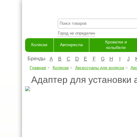
Город не определен
Кроватки и
Коляски
Автокресла
колыбели
Бренды
A
B
C
D
E
F
G
H
I
J
Главная
Коляски
Аксессуары для колясок
Ак
Адаптер для установки 