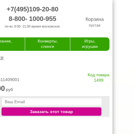
+7(495)109-20-80
8-800- 1000-955
Корзина
пустая
пн-вс 9:00- 21:00
время московское
пание,
Конверты,
Игры,
слинги
игрушки
се
Код товара
 511409001
1499
00
руб
Заказать этот товар